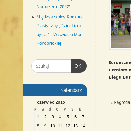
Narodzenie 2022”
Międzyszkolny Konkurs
Plastyczny „Dzieckiem
być…”: „W świecie Marii
Konopnickiej”.
Serdeczni
OK
uczniom na
Biegu Bur
Kalendarz
«
Nagroda d
czerwiec 2015
P
W
Ś
C
P
S
N
1
2
3
4
5
6
7
8
9
10
11
12
13
14