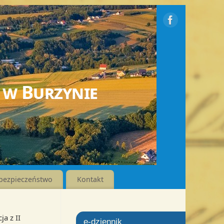
 w Burzynie
bezpieczeństwo
Kontakt
ja z II
e-dziennik