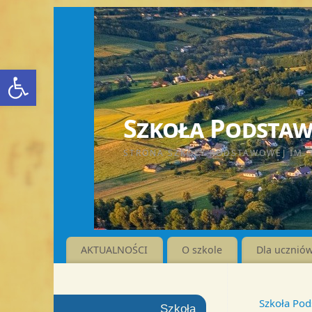
Otwórz pasek narzędzi
Szkoła Podstawo
STRONA SZKOŁY PODSTAWOWEJ IM. 
AKTUALNOŚCI
O szkole
Dla ucznió
Szkoła Pod
Szkoła