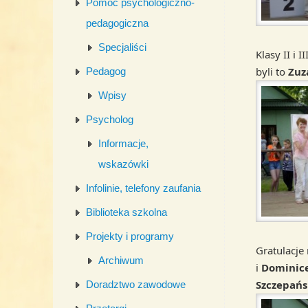
Pomoc psychologiczno-
pedagogiczna
Specjaliści
Klasy II i 
byli to
Zuz
Pedagog
Wpisy
Psycholog
Informacje,
wskazówki
Infolinie, telefony zaufania
Biblioteka szkolna
Projekty i programy
Gratulacje
Archiwum
i
Dominice
Szczepańs
Doradztwo zawodowe