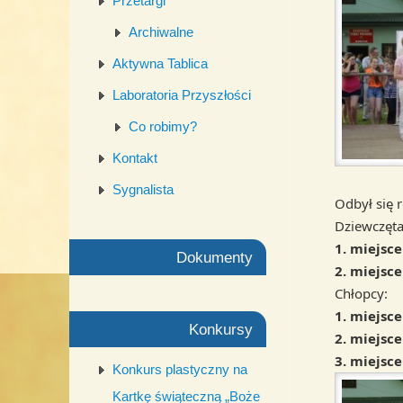
Przetargi
Archiwalne
Aktywna Tablica
Laboratoria Przyszłości
Co robimy?
Kontakt
Sygnalista
Odbył się r
Dziewczęta
1. miejsce
Dokumenty
2. miejsc
Chłopcy:
1. miejsc
Konkursy
2. miejsc
3. miejsc
Konkurs plastyczny na
Kartkę świąteczną „Boże