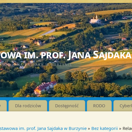
wa im. prof. Jana Sajdaka
PROF. JANA SAJDAKA W BURZYNIE
w
Dla rodziców
Dostępność
RODO
Cyber
stawowa im. prof. Jana Sajdaka w Burzynie
»
Bez kategorii
» Relac