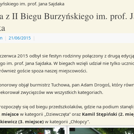
yńskiego im. prof. Jana Sajdaka
a z II Biegu Burzyńskiego im. prof. 
ka
n
|
21/06/2015
|
czerwca 2015 odbył sie festyn rodzinny połączony z drugą edycj
o im. prof. Jana Sajdaka. W biegach wzięli udział nie tylko uczni
e również goście spoza naszej miejscowości.
onorowy objął burmistrz Tuchowa, pan Adam Drogoś, który równ
dekorował zwycięzców ww wszystkich kategoriach.
ozpoczęły się od biegu przedszkolaków, gdzie na podium stanęli
. miejsce
w kategorii „Dziewczęta” oraz
Kamil Stępiński (2. mie
kiewicz (3. miejsce)
w kategorii „Chłopcy”.