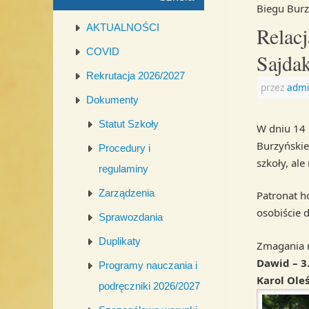
Biegu Burz
AKTUALNOŚCI
Relacj
COVID
Sajda
Rekrutacja 2026/2027
przez
admi
Dokumenty
Statut Szkoły
W dniu 14 
Burzyńskieg
Procedury i
szkoły, al
regulaminy
Zarządzenia
Patronat h
osobiście 
Sprawozdania
Duplikaty
Zmagania r
Dawid – 3
Programy nauczania i
Karol Oleś
podręczniki 2026/2027