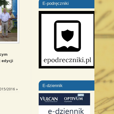
E-podręczniki
ącym
 edycji
E-dziennik
 2015/2016
»