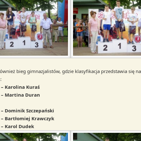
ównież bieg gimnazjalistów, gdzie klasyfikacja przedstawia się n
:
 – Karolina Kuraś
e – Martina Duran
e – Dominik Szczepański
e – Bartłomiej Krawczyk
e – Karol Dudek