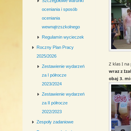
Szczegółowe warunki
oceniania i sposób
oceniania
wewnątrzszkolnego
Regulamin wycieczek
Roczny Plan Pracy
2025/2026
Z klas I n
Zestawienie wydarzeń
wraz z Iza
za I półrocze
obaj 3. mi
2023/2024
Zestawienie wydarzeń
za II półrocze
2022/2023
Zespoły zadaniowe