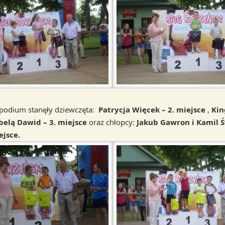
a podium stanęły dziewczęta:
Patrycja Więcek – 2. miejsce
,
Kin
belą Dawid – 3. miejsce
oraz chłopcy:
Jakub Gawron i Kamil 
ejsce.