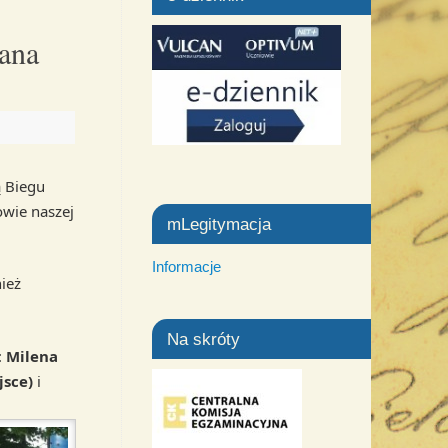
Jana
ą Biegu
owie naszej
mLegitymacja
Informacje
ież
Na skróty
:
Milena
jsce)
i