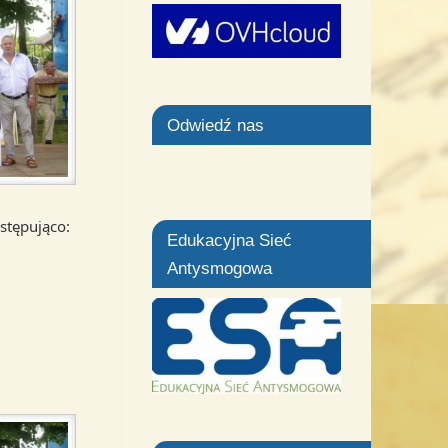
Odwiedź nas
astępująco:
Edukacyjna Sieć
Antysmogowa