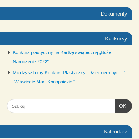
Dokumenty
Konkursy
Konkurs plastyczny na Kartkę świąteczną „Boże
Narodzenie 2022”
Międzyszkolny Konkurs Plastyczny „Dzieckiem być…”:
„W świecie Marii Konopnickiej”.
OK
Kalendarz