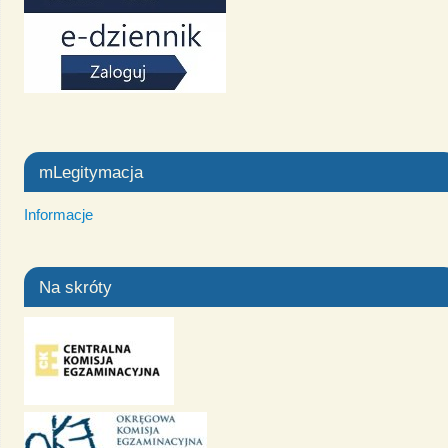
mLegitymacja
Informacje
Na skróty