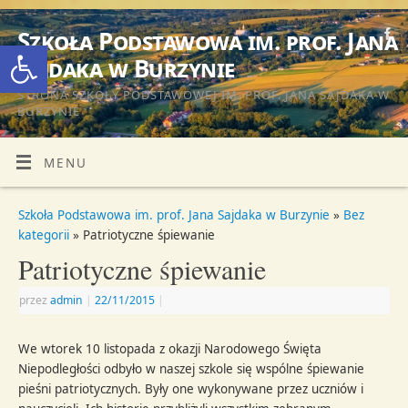
Szkoła Podstawowa im. prof. Jana
Otwórz pasek narzędzi
Sajdaka w Burzynie
STRONA SZKOŁY PODSTAWOWEJ IM. PROF. JANA SAJDAKA W
BURZYNIE
MENU
Szkoła Podstawowa im. prof. Jana Sajdaka w Burzynie
»
Bez
kategorii
» Patriotyczne śpiewanie
Patriotyczne śpiewanie
przez
admin
|
22/11/2015
|
We wtorek 10 listopada z okazji Narodowego Święta
Niepodległości odbyło w naszej szkole się wspólne śpiewanie
pieśni patriotycznych. Były one wykonywane przez uczniów i