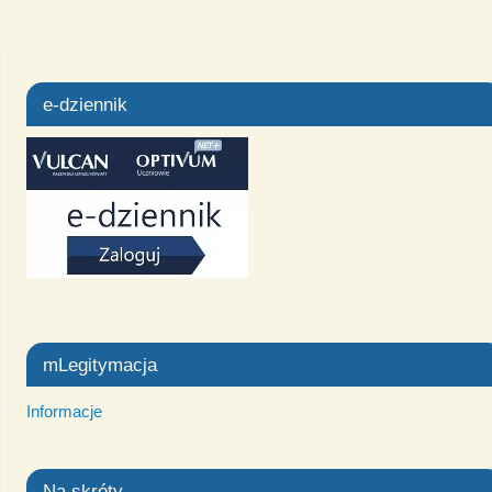
e-dziennik
mLegitymacja
Informacje
Na skróty