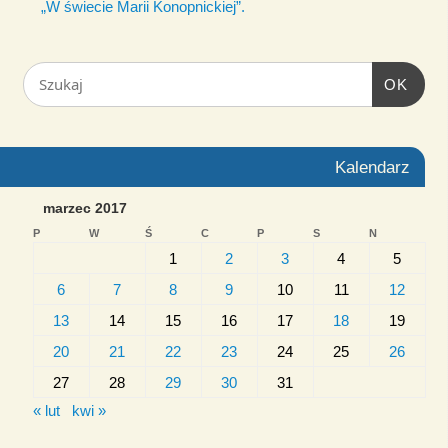
„W świecie Marii Konopnickiej”.
OK
Kalendarz
marzec 2017
P
W
Ś
C
P
S
N
1
2
3
4
5
6
7
8
9
10
11
12
13
14
15
16
17
18
19
20
21
22
23
24
25
26
27
28
29
30
31
« lut
kwi »