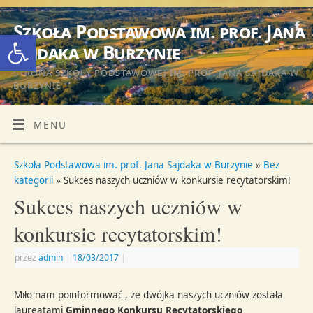
Szkoła Podstawowa im. prof. Jana
Otwórz pasek narzędzi
Sajdaka w Burzynie
STRONA SZKOŁY PODSTAWOWEJ IM. PROF. JANA SAJDAKA W
BURZYNIE
MENU
Szkoła Podstawowa im. prof. Jana Sajdaka w Burzynie
»
Bez
kategorii
» Sukces naszych uczniów w konkursie recytatorskim!
Sukces naszych uczniów w
konkursie recytatorskim!
przez
admin
|
18/03/2017
|
Miło nam poinformować , ze dwójka naszych uczniów została
laureatami
Gminnego Konkursu Recytatorskiego