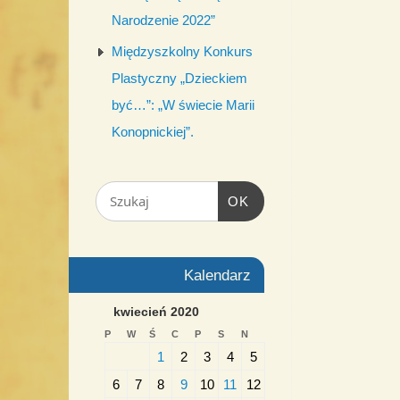
Narodzenie 2022”
Międzyszkolny Konkurs
Plastyczny „Dzieckiem
być…”: „W świecie Marii
Konopnickiej”.
OK
Kalendarz
kwiecień 2020
P
W
Ś
C
P
S
N
1
2
3
4
5
6
7
8
9
10
11
12