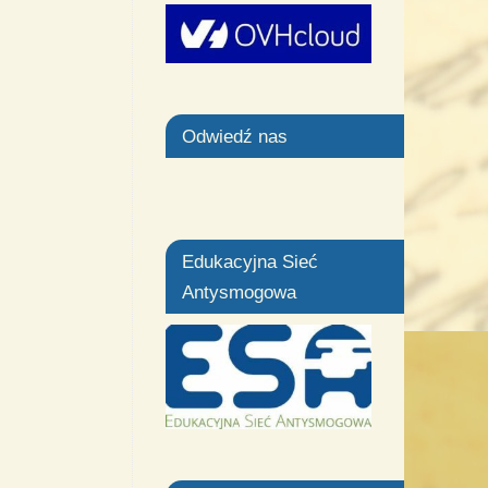
Odwiedź nas
Edukacyjna Sieć
Antysmogowa