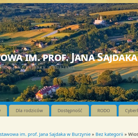
wa im. prof. Jana Sajdaka
PROF. JANA SAJDAKA W BURZYNIE
w
Dla rodziców
Dostępność
RODO
Cyber
stawowa im. prof. Jana Sajdaka w Burzynie
»
Bez kategorii
» Wio