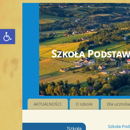
Otwórz pasek narzędzi
Szkoła Podstawo
STRONA SZKOŁY PODSTAWOWEJ IM. 
AKTUALNOŚCI
O szkole
Dla ucznió
Szkoła Pod
Szkoła