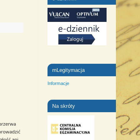
mLegitymacja
Informacje
Na skróty
 przerwa
 prowadzić
głość ani