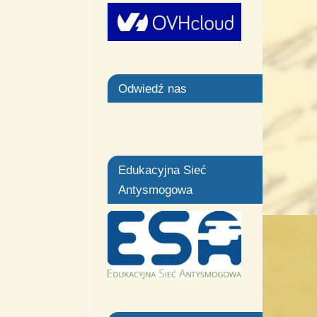
Odwiedź nas
Edukacyjna Sieć
Antysmogowa