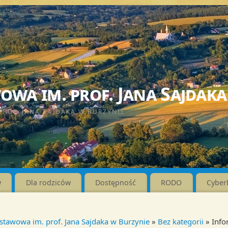
wa im. prof. Jana Sajdaka
PROF. JANA SAJDAKA W BURZYNIE
w
Dla rodziców
Dostępność
RODO
Cyber
stawowa im. prof. Jana Sajdaka w Burzynie
»
Bez kategorii
» Info