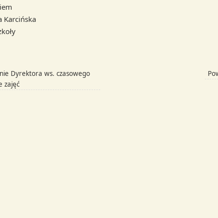
iem
 Karcińska
zkoły
nie Dyrektora ws. czasowego
Po
e zajęć