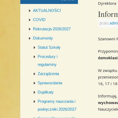
Dyrektora
AKTUALNOŚCI
Infor
COVID
przez
admi
Rekrutacja 2026/2027
Dokumenty
Szanowni 
Statut Szkoły
Przypomin
Procedury i
ósmoklasi
regulaminy
W związku 
Zarządzenia
przeniesio
Sprawozdania
16, 17 i 1
Duplikaty
Informuję,
Programy nauczania i
wychowaw
Nauczyciel
podręczniki 2026/2027