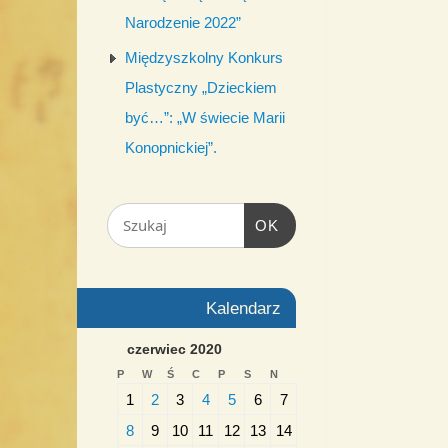
Narodzenie 2022”
Międzyszkolny Konkurs
Plastyczny „Dzieckiem
być…”: „W świecie Marii
Konopnickiej”.
OK
Kalendarz
czerwiec 2020
P
W
Ś
C
P
S
N
1
2
3
4
5
6
7
8
9
10
11
12
13
14