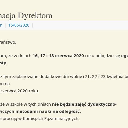
macja Dyrektora
n
|
15/06/2020
|
Państwo,
am, że w dniach
16, 17 i 18 czerwca 2020
roku odbędzie się
eg
sty
.
z tym zaplanowane dodatkowe dni wolne (21, 22 i 23 kwietnia br
no na
8 czerwca 2020 roku.
 że w szkole w tych dniach
nie będzie zajęć dydaktyczno-
czych metodami nauki na odległość.
e pracują w Komisjach Egzaminacyjnych.