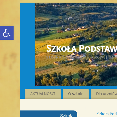
Otwórz pasek narzędzi
Szkoła Podstawo
STRONA SZKOŁY PODSTAWOWEJ IM. 
AKTUALNOŚCI
O szkole
Dla ucznió
Szkoła Pod
Szkoła