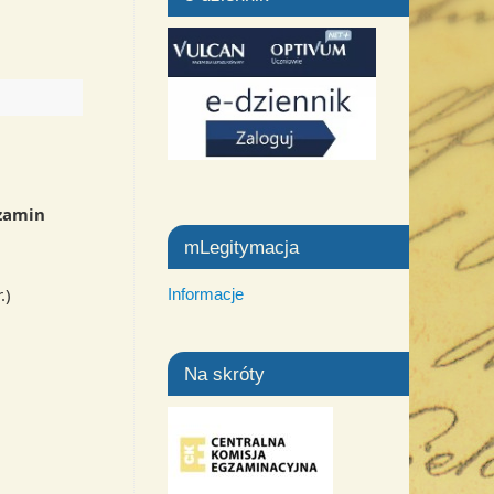
zamin
mLegitymacja
.)
Informacje
Na skróty