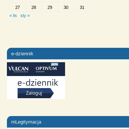
27
28
29
30
31
« lis
sty »
e-dziennik
mLegitymacja