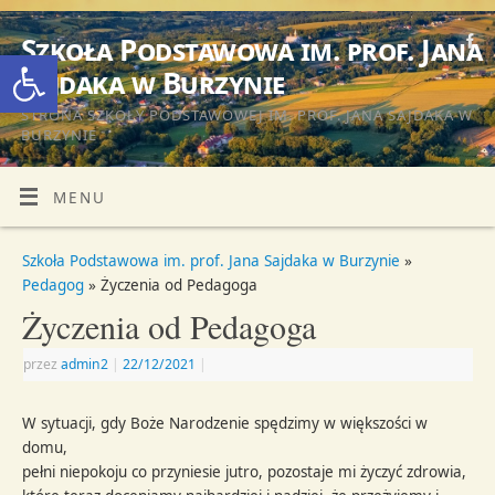
Szkoła Podstawowa im. prof. Jana
Otwórz pasek narzędzi
Sajdaka w Burzynie
STRONA SZKOŁY PODSTAWOWEJ IM. PROF. JANA SAJDAKA W
BURZYNIE
MENU
Szkoła Podstawowa im. prof. Jana Sajdaka w Burzynie
»
Pedagog
» Życzenia od Pedagoga
Życzenia od Pedagoga
przez
admin2
|
22/12/2021
|
W sytuacji, gdy Boże Narodzenie spędzimy w większości w
domu,
pełni niepokoju co przyniesie jutro, pozostaje mi życzyć zdrowia,