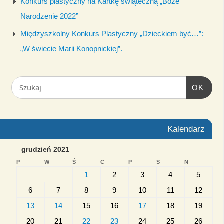
Konkurs plastyczny na Kartkę świąteczną „Boże
Narodzenie 2022”
Międzyszkolny Konkurs Plastyczny „Dzieckiem być…”:
„W świecie Marii Konopnickiej”.
OK
Kalendarz
grudzień 2021
P
W
Ś
C
P
S
N
1
2
3
4
5
6
7
8
9
10
11
12
13
14
15
16
17
18
19
20
21
22
23
24
25
26