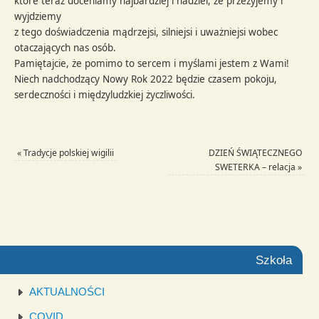
które teraz doceniamy najbardziej i nadziei, że przeżyjemy i
wyjdziemy
z tego doświadczenia mądrzejsi, silniejsi i uważniejsi wobec
otaczających nas osób.
Pamiętajcie, że pomimo to sercem i myślami jestem z Wami!
Niech nadchodzący Nowy Rok 2022 będzie czasem pokoju,
serdeczności i międzyludzkiej życzliwości.
«
Tradycje polskiej wigilii
DZIEŃ ŚWIĄTECZNEGO
SWETERKA – relacja
»
Szkoła
AKTUALNOŚCI
COVID