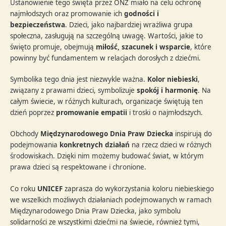
Ustanowienie tego święta przez ONZ miało na celu ochronę
najmłodszych oraz promowanie ich
godności i
bezpieczeństwa
. Dzieci, jako najbardziej wrażliwa grupa
społeczna, zasługują na szczególną uwagę. Wartości, jakie to
święto promuje, obejmują
miłość, szacunek i wsparcie
, które
powinny być fundamentem w relacjach dorosłych z dziećmi.
Symbolika tego dnia jest niezwykle ważna.
Kolor niebieski
,
związany z prawami dzieci, symbolizuje
spokój i harmonię
. Na
całym świecie, w różnych kulturach, organizacje świętują ten
dzień poprzez
promowanie empatii
i troski o najmłodszych.
Obchody
Międzynarodowego Dnia Praw Dziecka
inspirują do
podejmowania
konkretnych działań
na rzecz dzieci w różnych
środowiskach. Dzięki nim możemy budować świat, w którym
prawa dzieci są respektowane i chronione.
Co roku
UNICEF
zaprasza do wykorzystania koloru niebieskiego
we wszelkich możliwych działaniach podejmowanych w ramach
Międzynarodowego Dnia Praw Dziecka, jako symbolu
solidarności ze wszystkimi dziećmi na świecie, również tymi,