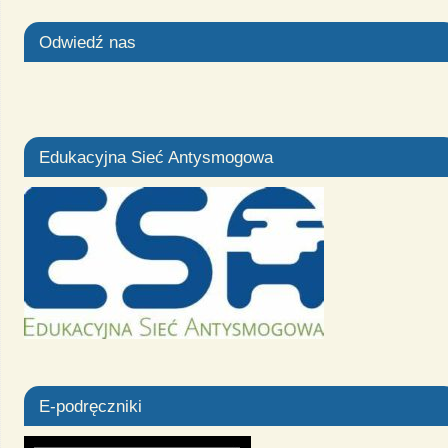
Odwiedź nas
Edukacyjna Sieć Antysmogowa
E-podręczniki