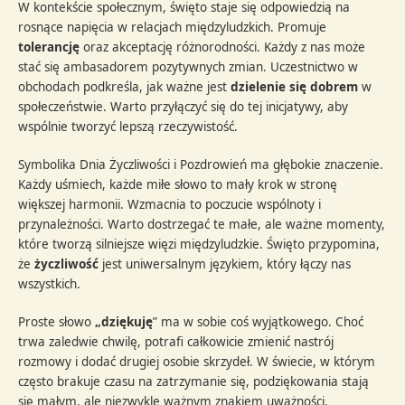
W kontekście społecznym, święto staje się odpowiedzią na
rosnące napięcia w relacjach międzyludzkich. Promuje
tolerancję
oraz akceptację różnorodności. Każdy z nas może
stać się ambasadorem pozytywnych zmian. Uczestnictwo w
obchodach podkreśla, jak ważne jest
dzielenie się dobrem
w
społeczeństwie. Warto przyłączyć się do tej inicjatywy, aby
wspólnie tworzyć lepszą rzeczywistość.
Symbolika Dnia Życzliwości i Pozdrowień ma głębokie znaczenie.
Każdy uśmiech, każde miłe słowo to mały krok w stronę
większej harmonii. Wzmacnia to poczucie wspólnoty i
przynależności. Warto dostrzegać te małe, ale ważne momenty,
które tworzą silniejsze więzi międzyludzkie. Święto przypomina,
że
życzliwość
jest uniwersalnym językiem, który łączy nas
wszystkich.
Proste słowo
„dziękuję
” ma w sobie coś wyjątkowego. Choć
trwa zaledwie chwilę, potrafi całkowicie zmienić nastrój
rozmowy i dodać drugiej osobie skrzydeł. W świecie, w którym
często brakuje czasu na zatrzymanie się, podziękowania stają
się małym, ale niezwykle ważnym znakiem uważności.