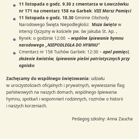
11 listopada o godz. 9.30 z cmentarza w Łowczówku
nr 171 na cmentarz 158 na Garbek
:
VIII Marsz Pamięci
11 listopada o godz. 10.30
Gminne Obchody
Narodowego Święta Niepodległości:
M
sza święta
w
intencji Ojczyzny w kościele pw. św Jakuba St. Ap. ,
Rynek: o godzinie 12:00
– wspólne śpiewanie hymnu
narodowego „NIEPODLEGŁA DO HYMNU”
Cmentarz nr 158 Tuchów Garbek: 12:30 –
apel pamięci,
złożenie kwiatów, śpiewanie pieśni patriotycznych przy
ognisku
Zachęcamy do wspólnego świętowania
: udziału
w uroczystościach oficjalnych i prywatnych, wywieszania flag
państwowych na naszych domach, wspólnego śpiewania
hymnu, spotkań i wspomnień rodzinnych, rozmów o historii
i naszych korzeniach.
Pedagog szkolny: Anna Zaucha