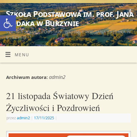
Szkoła Podstawowa im. prof. Jana
Otwórz pasek narzędzi
Sajdaka w Burzynie
STRONA SZKOŁY PODSTAWOWEJ IM. PROF. JANA SAJDAKA W
BURZYNIE
MENU
admin2
Archiwum autora:
21 listopada Światowy Dzień
Życzliwości i Pozdrowień
przez
admin2
|
17/11/2025
|