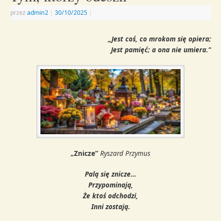
przez
admin2
|
30/10/2025
|
„Jest coś, co mrokom się opiera;
Jest pamięć;
a ona nie umiera.”
„Znicze”
Ryszard Przymus
Palą się znicze…
Przypominają,
Że ktoś odchodzi,
Inni zostają.