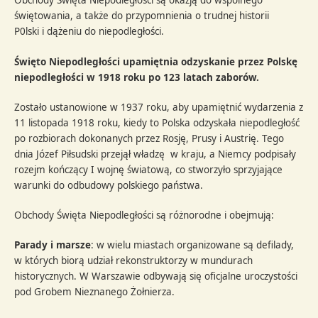
Obchody Święta Niepodległości są okazją do wspólnego
świętowania, a także do przypomnienia o trudnej historii
P0lski i dążeniu do niepodległości.
Święto Niepodległości upamiętnia odzyskanie przez Polskę
niepodległości w 1918 roku po 123 latach zaborów.
Zostało ustanowione w 1937 roku, aby upamiętnić wydarzenia z
11 listopada 1918 roku, kiedy to Polska odzyskała niepodległość
po rozbiorach dokonanych przez Rosję, Prusy i Austrię. Tego
dnia Józef Piłsudski przejął władzę w kraju, a Niemcy podpisały
rozejm kończący I wojnę światową, co stworzyło sprzyjające
warunki do odbudowy polskiego państwa.
Obchody Święta Niepodległości są różnorodne i obejmują:
Parady i marsze
: w wielu miastach organizowane są defilady,
w których biorą udział rekonstruktorzy w mundurach
historycznych. W Warszawie odbywają się oficjalne uroczystości
pod Grobem Nieznanego Żołnierza.