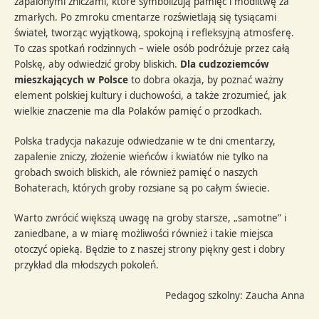
zapalonymi zniczami, które symbolizują pamięć i modlitwę za
zmarłych. Po zmroku cmentarze rozświetlają się tysiącami
świateł, tworząc wyjątkową, spokojną i refleksyjną atmosferę.
To czas spotkań rodzinnych – wiele osób podróżuje przez całą
Polskę, aby odwiedzić groby bliskich.
Dla cudzoziemców
mieszkających w Polsce
to dobra okazja, by poznać ważny
element polskiej kultury i duchowości, a także zrozumieć, jak
wielkie znaczenie ma dla Polaków pamięć o przodkach.
Polska tradycja nakazuje odwiedzanie w te dni cmentarzy,
zapalenie zniczy, złożenie wieńców i kwiatów nie tylko na
grobach swoich bliskich, ale również pamięć o naszych
Bohaterach, których groby rozsiane są po całym świecie.
Warto zwrócić większą uwagę na groby starsze, „samotne” i
zaniedbane, a w miarę możliwości również i takie miejsca
otoczyć opieką. Będzie to z naszej strony piękny gest i dobry
przykład dla młodszych pokoleń.
Pedagog szkolny: Zaucha Anna