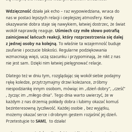
Wdzięczność
działa jak echo – raz wypowiedziana, wraca do
nas w postaci lepszych relacji i cieplejszej atmosfery. Kiedy
okazywanie dobra staje się nawykiem, łatwiej dostrzec, że świat
wokół naprawdę reaguje.
Uśmiech czy miłe słowo potrafią
zainicjować łańcuch reakcji, który rozprzestrzenia się dalej
z jednej osoby na kolejną
. To właśnie ta wzajemność buduje
zaufanie i poczucie bliskości. Regularne podziękowania
wzmacniają więzi, uczą szacunku i przypominają, że nikt z nas
nie jest sam. Dzięki nim łatwiej pielęgnować relacje.
Dlatego też w dniu tym, rozglądając się wokół siebie podajmy
rękę koledze, przytrzymajmy drzwi koleżance, zróbmy
niespodziankę innym osobom, mówiąc im „dzień dobry”, „cześć”
, życząc im „miłego dnia”. Tego dnia warto uwierzyć, że w
każdym z nas drzemią pokłady dobra i lubimy okazać komuś
bezinteresowną życzliwość. Każdej osobie , bez wyjątku,
możemy okazać serce i drobnym gestem rozjaśnić jej dzień.
Przetestujcie to
SAMI
, to działa!