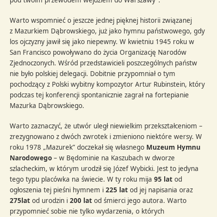
Warto wspomnieć o jeszcze jednej pięknej historii związanej
z Mazurkiem Dąbrowskiego, już jako hymnu państwowego, gdy
los ojczyzny jawił się jako niepewny. W kwietniu 1945 roku w
San Francisco powoływano do życia Organizację Narodów
Zjednoczonych. Wśród przedstawicieli poszczególnych państw
nie było polskiej delegacji. Dobitnie przypomniał o tym
pochodzący z Polski wybitny kompozytor Artur Rubinstein, który
podczas tej konferencji spontanicznie zagrał na fortepianie
Mazurka Dąbrowskiego.
Warto zaznaczyć, że utwór uległ niewielkim przekształceniom –
zrezygnowano z dwóch zwrotek i zmieniono niektóre wersy. W
roku 1978 „Mazurek” doczekał się własnego
Muzeum Hymnu
Narodowego
– w Będominie na Kaszubach w dworze
szlacheckim, w którym urodził się Józef Wybicki. Jest to jedyna
tego typu placówka na świecie. W ty roku mija
95 lat
od
ogłoszenia tej pieśni hymnem i
225 lat
od jej napisania oraz
275lat
od urodzin i
200 lat
od śmierci jego autora. Warto
przypomnieć sobie nie tylko wydarzenia, o których