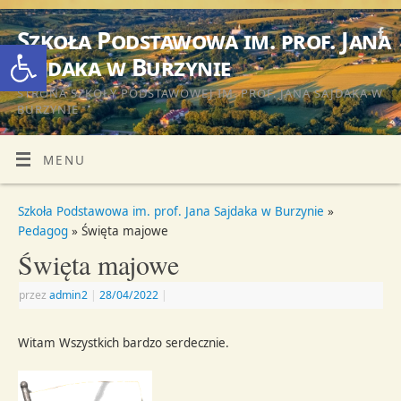
Szkoła Podstawowa im. prof. Jana
Otwórz pasek narzędzi
Sajdaka w Burzynie
STRONA SZKOŁY PODSTAWOWEJ IM. PROF. JANA SAJDAKA W
BURZYNIE
MENU
Szkoła Podstawowa im. prof. Jana Sajdaka w Burzynie
»
Pedagog
» Święta majowe
Święta majowe
przez
admin2
|
28/04/2022
|
Witam Wszystkich bardzo serdecznie.