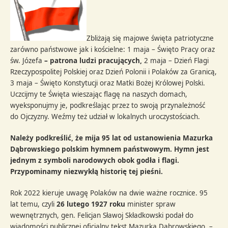
Zbliżają się majowe święta patriotyczne
zarówno państwowe jak i kościelne: 1 maja – Święto Pracy oraz
św. Józefa
– patrona ludzi pracujących,
2 maja – Dzień Flagi
Rzeczypospolitej Polskiej oraz Dzień Polonii i Polaków za Granicą,
3 maja – Święto Konstytucji oraz Matki Bożej Królowej Polski.
Uczcijmy te Święta wieszając flagę na naszych domach,
wyeksponujmy je, podkreślając przez to swoją przynależność
do Ojczyzny. Weźmy też udział w lokalnych uroczystościach.
Należy podkreślić, że mija 95 lat od ustanowienia Mazurka
Dąbrowskiego polskim hymnem państwowym. Hymn jest
jednym z symboli narodowych obok godła i flagi.
Przypominamy niezwykłą historię tej pieśni.
Rok 2022 kieruje uwagę Polaków na dwie ważne rocznice. 95
lat temu, czyli
26 lutego 1927 roku
minister spraw
wewnętrznych, gen. Felicjan Sławoj Składkowski podał do
wiadomości publicznej oficjalny tekst Mazurka Dąbrowskiego –