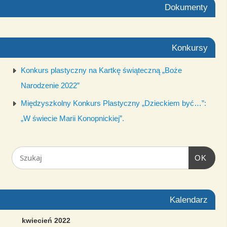
Dokumenty
Konkursy
Konkurs plastyczny na Kartkę świąteczną „Boże
Narodzenie 2022”
Międzyszkolny Konkurs Plastyczny „Dzieckiem być…”:
„W świecie Marii Konopnickiej”.
OK
Kalendarz
kwiecień 2022