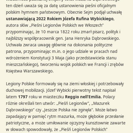
ten dzień uważa się za datę ustanowienia pieśni oficjalnym
polskim hymnem państwowym. Obecnie Sejm podjął uchwałę
ustanawiającą 2022 Rokiem Józefa Rufina Wybickiego
,
autora słów „Pieśni Legionów Polskich we Włoszech”
przypominając, że 10 marca 1822 roku zmarł pisarz, polityk i
najbliższy współpracownik gen. Jana Henryka Dąbrowskiego.
Uchwała zwraca uwagę głównie na dokonania polityczne
patrona, przypominając m.in. o jego udziale w pracach nad
wdrożeniem Konstytucji 3 Maja (jako przedstawiciela stanu
mieszczańskiego), tworzeniu wojsk polskich we Francji i zrębów
Księstwa Warszawskiego.
Legiony Polskie formowały się na ziemi włoskiej i potrzebowały
duchowej mobilizacji. Józef Wybicki pierwotny tekst napisał
latem
1797
roku w miasteczku
Reggio nell’Emilia.
Polacy
różnie określali ten utwór: „Pieśń Legionów”, „Mazurek
Dąbrowskiego” czy „Jeszcze Polska nie zginęła”. Może łatwo
zapadający w pamięć rytm mazurka, może głębokie przesłanie
patriotyczne, a może umiłowanie ojczyzny kunsztownie zawarte
w słowach spowodowały, że „Pieśń Legionów Polskich”