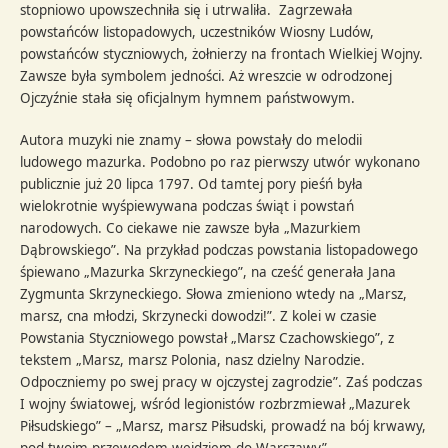
stopniowo upowszechniła się i utrwaliła. Zagrzewała
powstańców listopadowych, uczestników Wiosny Ludów,
powstańców styczniowych, żołnierzy na frontach Wielkiej Wojny.
Zawsze była symbolem jedności. Aż wreszcie w odrodzonej
Ojczyźnie stała się oficjalnym hymnem państwowym.
Autora muzyki nie znamy – słowa powstały do melodii
ludowego mazurka. Podobno po raz pierwszy utwór wykonano
publicznie już 20 lipca 1797. Od tamtej pory pieśń była
wielokrotnie wyśpiewywana podczas świąt i powstań
narodowych. Co ciekawe nie zawsze była „Mazurkiem
Dąbrowskiego”. Na przykład podczas powstania listopadowego
śpiewano „Mazurka Skrzyneckiego”, na cześć generała Jana
Zygmunta Skrzyneckiego. Słowa zmieniono wtedy na „Marsz,
marsz, cna młodzi, Skrzynecki dowodzi!”. Z kolei w czasie
Powstania Styczniowego powstał „Marsz Czachowskiego”, z
tekstem „Marsz, marsz Polonia, nasz dzielny Narodzie.
Odpoczniemy po swej pracy w ojczystej zagrodzie”. Zaś podczas
I wojny światowej, wśród legionistów rozbrzmiewał „Mazurek
Piłsudskiego” – „Marsz, marsz Piłsudski, prowadź na bój krwawy,
pod twoim przewodem wejdziem do Warszawy”.