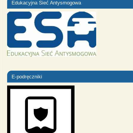
Edukacyjna Sieć Antysmogowa
E-podręczniki