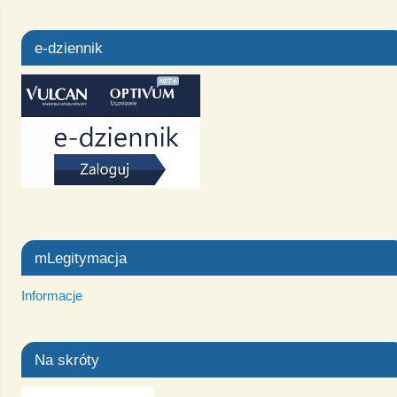
e-dziennik
mLegitymacja
Informacje
Na skróty