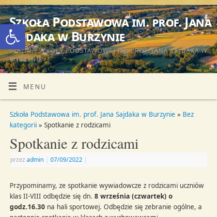
Szkoła Podstawowa im. prof. Jana
Otwórz pasek narzędzi
Sajdaka w Burzynie
STRONA SZKOŁY PODSTAWOWEJ IM. PROF. JANA SAJDAKA W
BURZYNIE
MENU
Szkoła Podstawowa im. prof. Jana Sajdaka w Burzynie
»
Bez
kategorii
» Spotkanie z rodzicami
Spotkanie z rodzicami
przez
admin
|
07/09/2022
|
Przypominamy, ze spotkanie wywiadowcze z rodzicami uczniów
klas II-VIII odbędzie się dn.
8 września (czwartek) o
godz.16.30
na hali sportowej. Odbędzie się zebranie ogólne, a