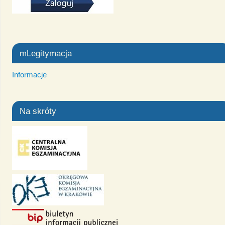
mLegitymacja
Informacje
Na skróty