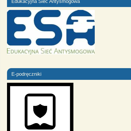
Edukacyjna Sieć Antysmogowa
E-podręczniki