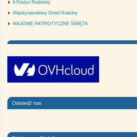
II Festyn Rodzinny
Międzynarodowy Dzień Rodziny
MAJOWE PATRIOTYCZNE ŚWIĘTA
Odwiedź nas