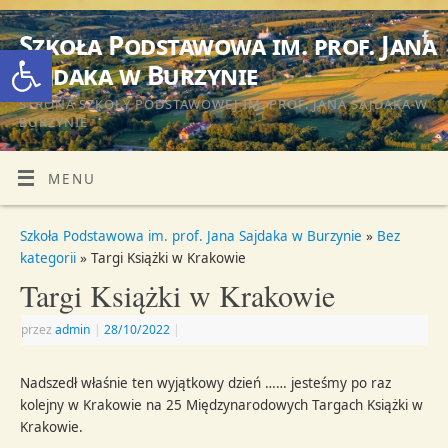
Szkoła Podstawowa im. prof. Jana
Otwórz pasek narzędzi
Sajdaka w Burzynie
STRONA SZKOŁY PODSTAWOWEJ IM. PROF. JANA SAJDAKA W
BURZYNIE
MENU
Szkoła Podstawowa im. prof. Jana Sajdaka w Burzynie
»
Bez
kategorii
» Targi Książki w Krakowie
Targi Książki w Krakowie
przez
admin
|
28/10/2022
|
Nadszedł właśnie ten wyjątkowy dzień …… jesteśmy po raz
kolejny w Krakowie na 25 Międzynarodowych Targach Książki w
Krakowie.