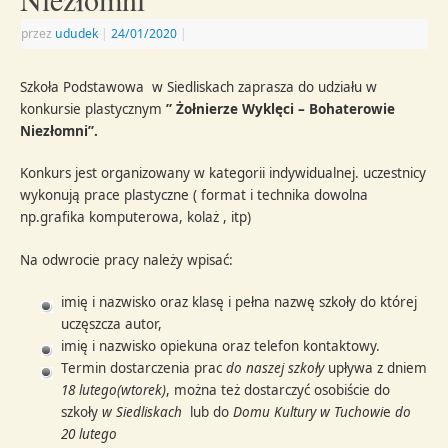
przez
ududek
|
24/01/2020
|
Szkoła Podstawowa w Siedliskach zaprasza do udziału w
konkursie plastycznym
” Żołnierze Wyklęci – Bohaterowie
Niezłomni”.
Konkurs jest organizowany w kategorii indywidualnej. uczestnicy
wykonują prace plastyczne ( format i technika dowolna
np.grafika komputerowa, kolaż , itp)
Na odwrocie pracy należy wpisać:
imię i nazwisko oraz klasę i pełna nazwę szkoły do której
uczęszcza autor,
imię i nazwisko opiekuna oraz telefon kontaktowy.
Termin dostarczenia prac
do naszej szkoły
upływa z dniem
18 lutego(wtorek)
, można też dostarczyć osobiście do
szkoły
w Siedliskach
lub do
Domu Kultury w Tuchowi
e
do
20 lutego