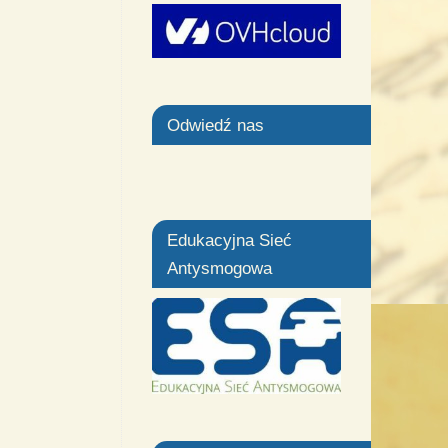
Odwiedź nas
Edukacyjna Sieć
Antysmogowa