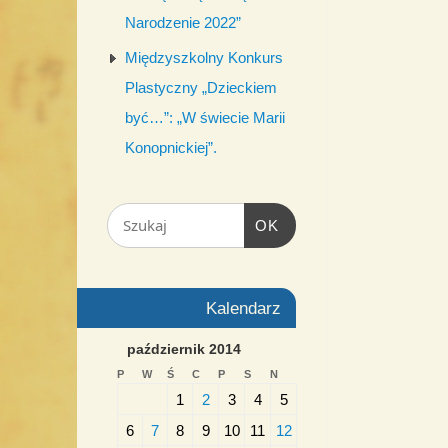
Narodzenie 2022”
Międzyszkolny Konkurs
Plastyczny „Dzieckiem
być…”: „W świecie Marii
Konopnickiej”.
OK
Kalendarz
październik 2014
P
W
Ś
C
P
S
N
1
2
3
4
5
6
7
8
9
10
11
12