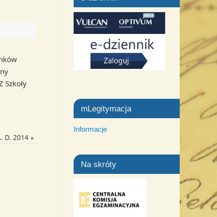
unków
any
Z Szkoły
mLegitymacja
Informacje
A. D. 2014
»
Na skróty