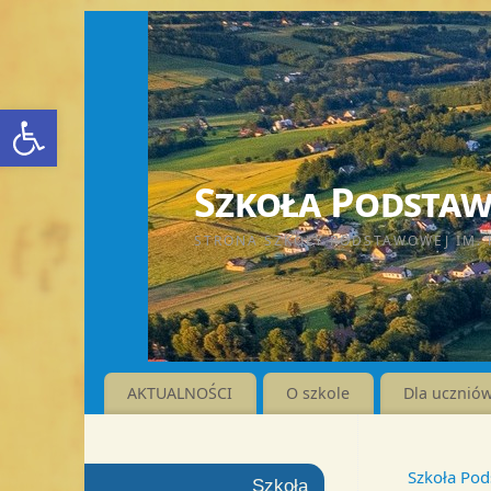
Otwórz pasek narzędzi
Szkoła Podstawo
STRONA SZKOŁY PODSTAWOWEJ IM. 
AKTUALNOŚCI
O szkole
Dla ucznió
Szkoła Pod
Szkoła