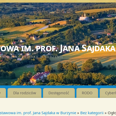
wa im. prof. Jana Sajdaka
PROF. JANA SAJDAKA W BURZYNIE
w
Dla rodziców
Dostępność
RODO
Cyber
stawowa im. prof. Jana Sajdaka w Burzynie
»
Bez kategorii
» Ogło