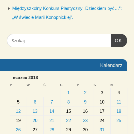
Międzyszkolny Konkurs Plastyczny „Dzieckiem być…”:
„W świecie Marii Konopnickiej”.
OK
Kalendarz
marzec 2018
P
W
Ś
C
P
S
N
1
2
3
4
5
6
7
8
9
10
11
12
13
14
15
16
17
18
19
20
21
22
23
24
25
26
27
28
29
30
31