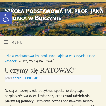
Szkoła Podstawowa im. prof. Jana
Otwórz pasek narzędzi
Sajdaka w Burzynie
STRONA SZKOŁY PODSTAWOWEJ IM. PROF. JANA SAJDAKA W
BURZYNIE
MENU
Szkoła Podstawowa im. prof. Jana Sajdaka w Burzynie
»
Bez
kategorii
» Uczymy się RATOWAĆ!
Uczymy się RATOWAĆ!
przez
admin
|
13/03/2018
|
Dzisiaj w naszej szkole odbyło się spotkanie dotyczące
bezpieczeństwa dzieci i młodzieży oraz
zasad udzielania
pierwszej pomocy
. Uczniowie poznali podstawowe zasady