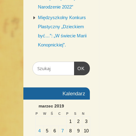
Narodzenie 2022”
Międzyszkolny Konkurs
Plastyczny „Dzieckiem
być…”: „W świecie Marii
Konopnickiej”.
OK
Kalendarz
marzec 2019
P
W
Ś
C
P
S
N
1
2
3
4
5
6
7
8
9
10