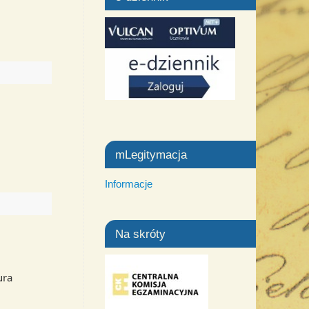
mLegitymacja
Informacje
Na skróty
ura