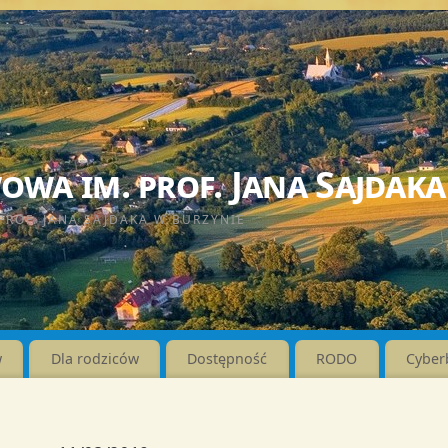
wa im. prof. Jana Sajdaka
PROF. JANA SAJDAKA W BURZYNIE
w
Dla rodziców
Dostępność
RODO
Cyber