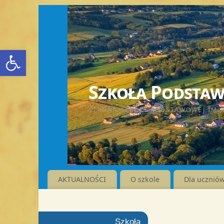
Otwórz pasek narzędzi
Szkoła Podstawo
STRONA SZKOŁY PODSTAWOWEJ IM. 
AKTUALNOŚCI
O szkole
Dla ucznió
Szkoła