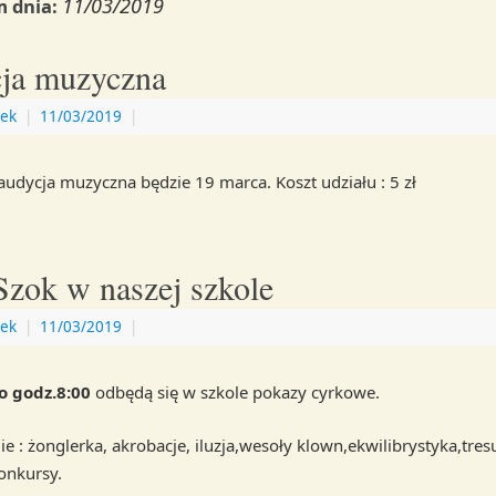
11/03/2019
 dnia:
ja muzyczna
ek
|
11/03/2019
|
 audycja muzyczna będzie 19 marca. Koszt udziału : 5 zł
Szok w naszej szkole
ek
|
11/03/2019
|
o godz.8:00
odbędą się w szkole pokazy cyrkowe.
e : żonglerka, akrobacje, iluzja,wesoły klown,ekwilibrystyka,tres
konkursy.