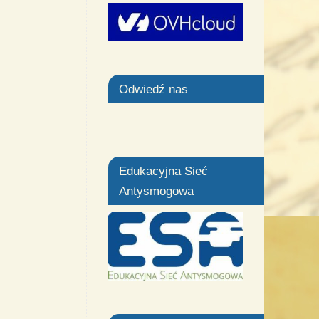
Odwiedź nas
Edukacyjna Sieć
Antysmogowa