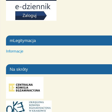
mLegitymacja
Informacje
Na skróty