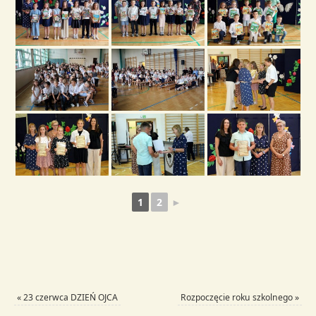
1
2
►
«
23 czerwca DZIEŃ OJCA
Rozpoczęcie roku szkolnego
»