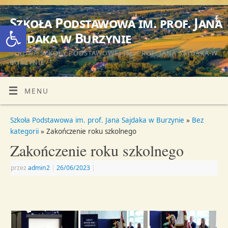
Szkoła Podstawowa im. prof. Jana
Otwórz pasek narzędzi
Sajdaka w Burzynie
STRONA SZKOŁY PODSTAWOWEJ IM. PROF. JANA SAJDAKA W
BURZYNIE
MENU
Szkoła Podstawowa im. prof. Jana Sajdaka w Burzynie
»
Bez
kategorii
» Zakończenie roku szkolnego
Zakończenie roku szkolnego
przez
admin2
|
26/06/2023
|