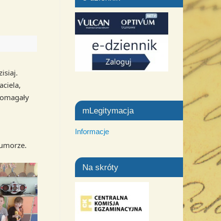
isiaj.
ciela,
 pomagały
mLegitymacja
Informacje
humorze.
Na skróty