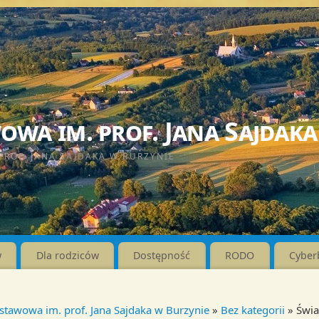
wa im. prof. Jana Sajdaka
PROF. JANA SAJDAKA W BURZYNIE
w
Dla rodziców
Dostępność
RODO
Cyber
stawowa im. prof. Jana Sajdaka w Burzynie
»
Bez kategorii
» Świ