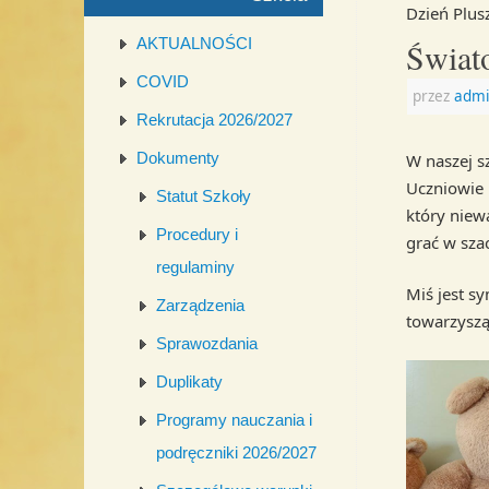
Dzień Plus
AKTUALNOŚCI
Świat
COVID
przez
admi
Rekrutacja 2026/2027
Dokumenty
W naszej s
Uczniowie 
Statut Szkoły
który niew
Procedury i
grać w sza
regulaminy
Miś jest s
Zarządzenia
towarzyszą
Sprawozdania
Duplikaty
Programy nauczania i
podręczniki 2026/2027