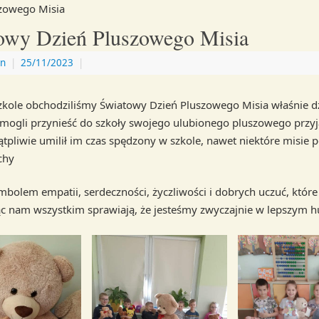
zowego Misia
owy Dzień Pluszowego Misia
n
|
25/11/2023
|
zkole obchodziliśmy Światowy Dzień Pluszowego Misia właśnie dz
mogli przynieść do szkoły swojego ulubionego pluszowego przyja
ątpliwie umilił im czas spędzony w szkole, nawet niektóre misie
chy
ymbolem empatii, serdeczności, życzliwości i dobrych uczuć, które
c nam wszystkim sprawiają, że jesteśmy zwyczajnie w lepszym 