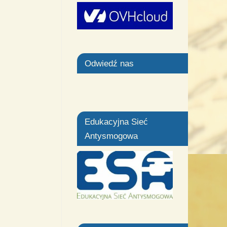
Odwiedź nas
Edukacyjna Sieć
Antysmogowa