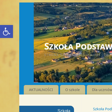
Otwórz pasek narzędzi
Szkoła Podstawo
STRONA SZKOŁY PODSTAWOWEJ IM. 
AKTUALNOŚCI
O szkole
Dla ucznió
Szkoła Pod
Szkoła