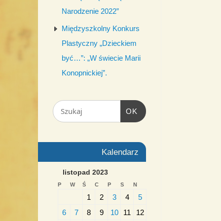
Narodzenie 2022”
Międzyszkolny Konkurs
Plastyczny „Dzieckiem
być…”: „W świecie Marii
Konopnickiej”.
OK
Kalendarz
listopad 2023
P
W
Ś
C
P
S
N
1
2
3
4
5
6
7
8
9
10
11
12