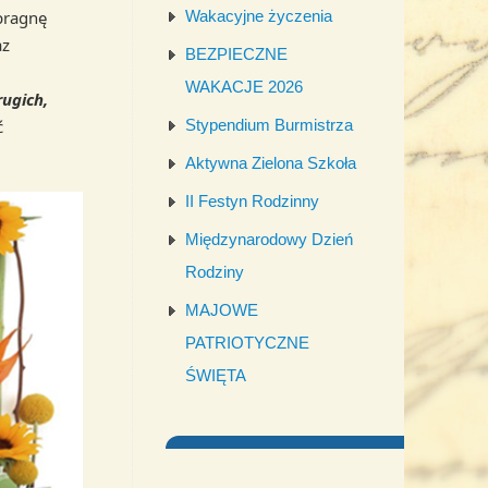
pragnę
Wakacyjne życzenia
az
BEZPIECZNE
WAKACJE 2026
rugich,
ć
Stypendium Burmistrza
Aktywna Zielona Szkoła
II Festyn Rodzinny
Międzynarodowy Dzień
Rodziny
MAJOWE
PATRIOTYCZNE
ŚWIĘTA