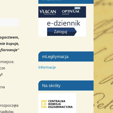
 bogactwem,
 nie kupuje,
ofiarowuje”
mLegitymacja
miejsce.
Informacje
cze
ył
Na skróty
żna
rozpoczęła
ziadków.