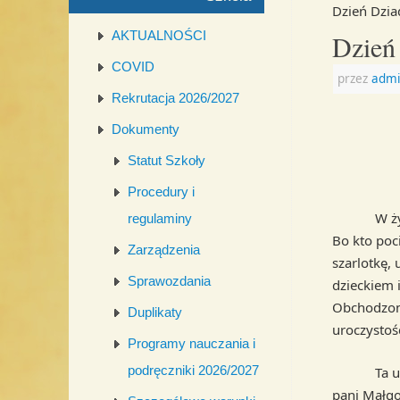
Dzień Dzia
AKTUALNOŚCI
Dzień
COVID
przez
admi
Rekrutacja 2026/2027
Dokumenty
Statut Szkoły
Procedury i
W życiu i
regulaminy
Bo kto poci
Zarządzenia
szarlotkę,
Sprawozdania
dzieckiem 
Obchodzone
Duplikaty
uroczystoś
Programy nauczania i
podręczniki 2026/2027
Ta uroczys
pani Małgo