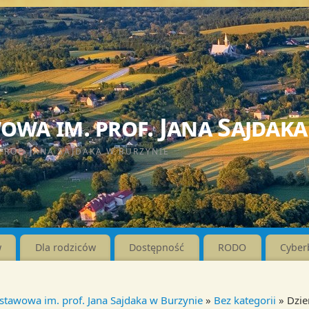
wa im. prof. Jana Sajdaka
PROF. JANA SAJDAKA W BURZYNIE
w
Dla rodziców
Dostępność
RODO
Cyber
stawowa im. prof. Jana Sajdaka w Burzynie
»
Bez kategorii
» Dzie