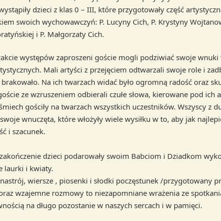
ystąpiły dzieci z klas 0 – III, które przygotowały część artystycz
iem swoich wychowawczyń: P. Lucyny Cich, P. Krystyny Wojtanows
atyńskiej i P. Małgorzaty Cich.
 występów zaproszeni goście mogli podziwiać swoje wnuki 
ystycznych. Mali artyści z przejęciem odtwarzali swoje role i zadb
 brakowało. Na ich twarzach widać było ogromną radość oraz sk
goście ze wzruszeniem odbierali czułe słowa, kierowane pod ich 
śmiech gościły na twarzach wszystkich uczestników. Wszyscy z 
 swoje wnuczęta, które włożyły wiele wysiłku w to, aby jak najlepi
łość i szacunek.
czenie dzieci podarowały swoim Babciom i Dziadkom wyk
e laurki i kwiaty.
nastrój, wiersze , piosenki i słodki poczęstunek /przygotowany p
oraz wzajemne rozmowy to niezapomniane wrażenia ze spotkani
wnością na długo pozostanie w naszych sercach i w pamięci.