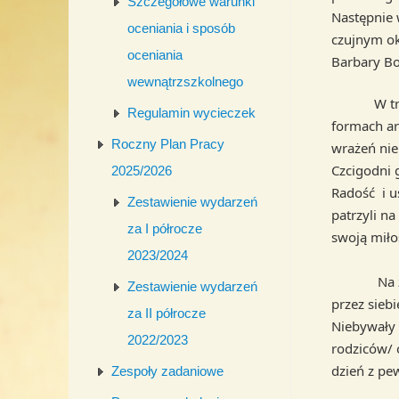
Szczegółowe warunki
Następnie w
oceniania i sposób
czujnym ok
oceniania
Barbary Bor
wewnątrzszkolnego
W trakcie
Regulamin wycieczek
formach art
Roczny Plan Pracy
wrażeń nie
Czcigodni 
2025/2026
Radość i u
Zestawienie wydarzeń
patrzyli na
za I półrocze
swoją mi
2023/2024
Na zakoń
Zestawienie wydarzeń
przez siebi
za II półrocze
Niebywały 
2022/2023
rodziców/ 
dzień z pe
Zespoły zadaniowe