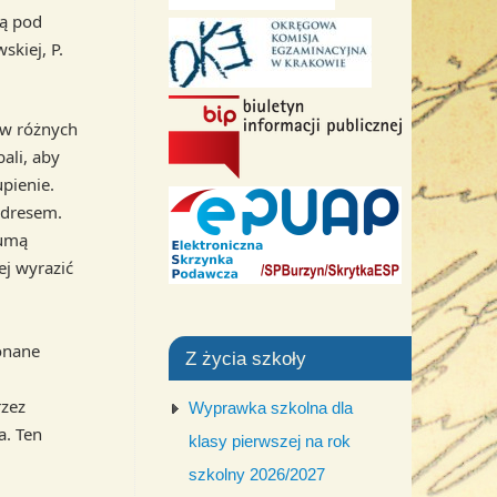
ną pod
kiej, P.
w różnych
ali, aby
upienie.
adresem.
dumą
ej wyrazić
onane
Z życia szkoły
rzez
Wyprawka szkolna dla
a. Ten
klasy pierwszej na rok
szkolny 2026/2027