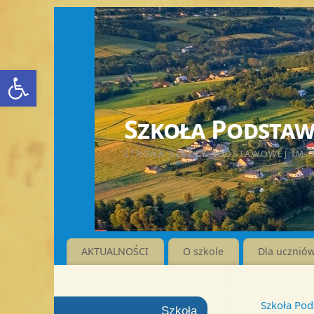
Otwórz pasek narzędzi
Szkoła Podstawo
STRONA SZKOŁY PODSTAWOWEJ IM. 
AKTUALNOŚCI
O szkole
Dla ucznió
Szkoła Pod
Szkoła