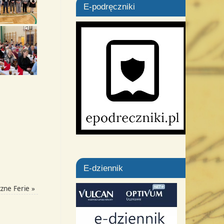
E-podręczniki
E-dziennik
czne Ferie
»