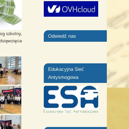
og szkolny,
Odwiedź nas
dsięwzięcia
Edukacyjna Sieć
Antysmogowa