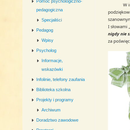
Pomoc psychologiczno-
W imieniu
pedagogiczna
podziękow
szanownym
Specjaliści
I słowami 
Pedagog
nigdy nie 
Wpisy
za poświęc
Psycholog
Informacje,
wskazówki
Infolinie, telefony zaufania
Biblioteka szkolna
Projekty i programy
Archiwum
Doradztwo zawodowe