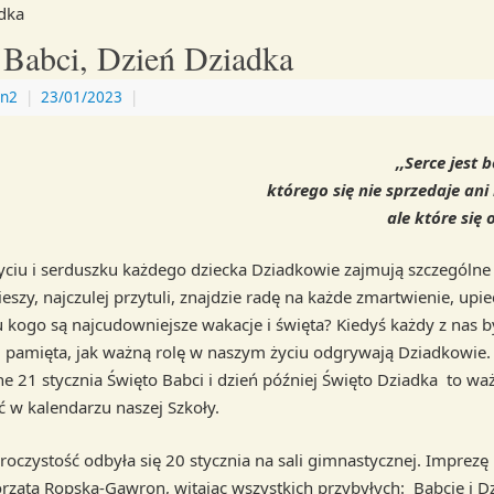
dka
 Babci, Dzień Dziadka
n2
|
23/01/2023
|
,,Serce jest
którego się nie sprzedaje ani
ale które się 
 serduszku każdego dziecka Dziadkowie zajmują szczególne 
eszy, najczulej przytuli, znajdzie radę na każde zmartwienie, upie
 u kogo są najcudowniejsze wakacje i święta? Kiedyś każdy z nas b
i pamięta, jak ważną rolę w naszym życiu odgrywają Dziadkowie.
 21 stycznia Święto Babci i dzień później Święto Dziadka to wa
ć w kalendarzu naszej Szkoły.
tość odbyła się 20 stycznia na sali gimnastycznej. Imprezę 
rzata Ropska-Gawron, witając wszystkich przybyłych: Babcie i D