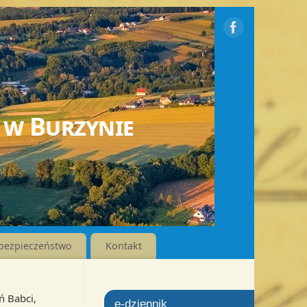
 w Burzynie
bezpieczeństwo
Kontakt
ń Babci,
e-dziennik