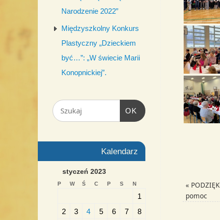
Narodzenie 2022”
Międzyszkolny Konkurs
Plastyczny „Dzieckiem
być…”: „W świecie Marii
Konopnickiej”.
OK
Kalendarz
styczeń 2023
«
PODZIĘKO
P
W
Ś
C
P
S
N
pomoc
1
2
3
4
5
6
7
8