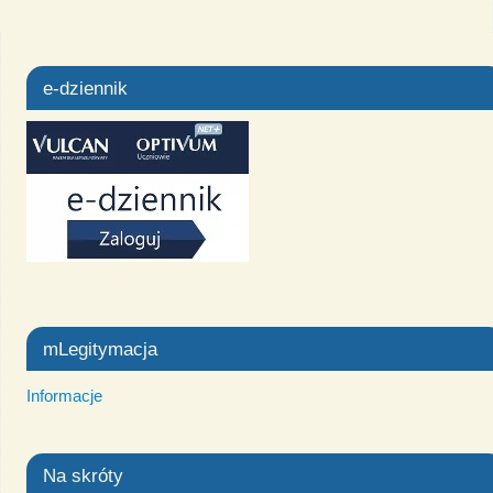
e-dziennik
mLegitymacja
Informacje
Na skróty