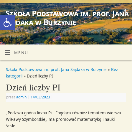
Szkoła Podstawowa im. prof. Jana
Otwórz pasek narzędzi
Sajdaka w Burzynie
STRONA SZKOŁY PODSTAWOWEJ IM. PROF. JANA SAJDAKA W
BURZYNIE
MENU
Szkoła Podstawowa im. prof. Jana Sajdaka w Burzynie
»
Bez
kategorii
» Dzień liczby PI
Dzień liczby PI
przez
admin
|
14/03/2023
|
„Podziwu godna liczba Pi….”będąca również tematem wiersza
Wisławy Szymborskiej, ma promować matematykę i nauki
ścisłe.