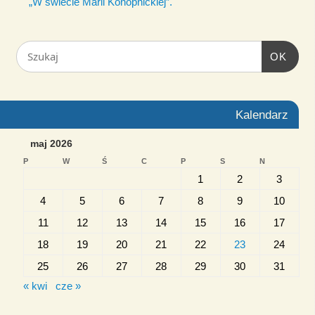
„W świecie Marii Konopnickiej”.
OK
Kalendarz
maj 2026
P
W
Ś
C
P
S
N
1
2
3
4
5
6
7
8
9
10
11
12
13
14
15
16
17
18
19
20
21
22
23
24
25
26
27
28
29
30
31
« kwi
cze »