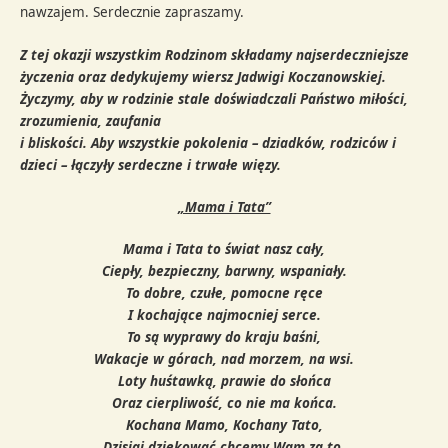
nawzajem. Serdecznie zapraszamy.
Z tej okazji wszystkim Rodzinom składamy najserdeczniejsze
życzenia oraz dedykujemy wiersz Jadwigi Koczanowskiej.
Życzymy, aby w rodzinie stale doświadczali Państwo miłości,
zrozumienia, zaufania
i bliskości. Aby wszystkie pokolenia – dziadków, rodziców i
dzieci – łączyły serdeczne i trwałe więzy.
„Mama i Tata”
Mama i Tata to świat nasz cały,
Ciepły, bezpieczny, barwny, wspaniały.
To dobre, czułe, pomocne ręce
I kochające najmocniej serce.
To są wyprawy do kraju baśni,
Wakacje w górach, nad morzem, na wsi.
Loty huśtawką, prawie do słońca
Oraz cierpliwość, co nie ma końca.
Kochana Mamo, Kochany Tato,
Dzisiaj dziękować chcemy Wam za to,