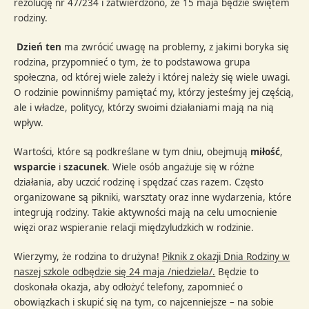
rezolucję nr 47/234 i zatwierdzono, że 15 maja będzie świętem
rodziny.
Dzień ten
ma zwrócić uwagę na problemy, z jakimi boryka się
rodzina, przypomnieć o tym, że to podstawowa grupa
społeczna, od której wiele zależy i której należy się wiele uwagi.
O rodzinie powinniśmy pamiętać my, którzy jesteśmy jej częścią,
ale i władze, politycy, którzy swoimi działaniami mają na nią
wpływ.
Wartości, które są podkreślane w tym dniu, obejmują
miłość
,
wsparcie
i
szacunek
. Wiele osób angażuje się w różne
działania, aby uczcić rodzinę i spędzać czas razem. Często
organizowane są pikniki, warsztaty oraz inne wydarzenia, które
integrują rodziny. Takie aktywności mają na celu umocnienie
więzi oraz wspieranie relacji międzyludzkich w rodzinie.
Wierzymy, że rodzina to drużyna!
Piknik z okazji Dnia Rodziny w
naszej szkole odbędzie się 24 maja /niedziela/.
Będzie to
doskonała okazja, aby odłożyć telefony, zapomnieć o
obowiązkach i skupić się na tym, co najcenniejsze – na sobie