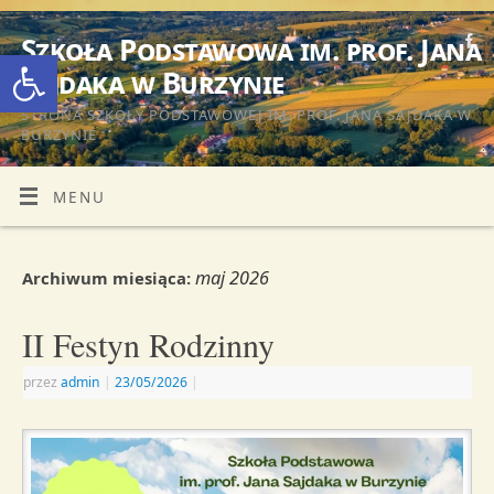
Szkoła Podstawowa im. prof. Jana
Otwórz pasek narzędzi
Sajdaka w Burzynie
STRONA SZKOŁY PODSTAWOWEJ IM. PROF. JANA SAJDAKA W
BURZYNIE
MENU
maj 2026
Archiwum miesiąca:
II Festyn Rodzinny
przez
admin
|
23/05/2026
|