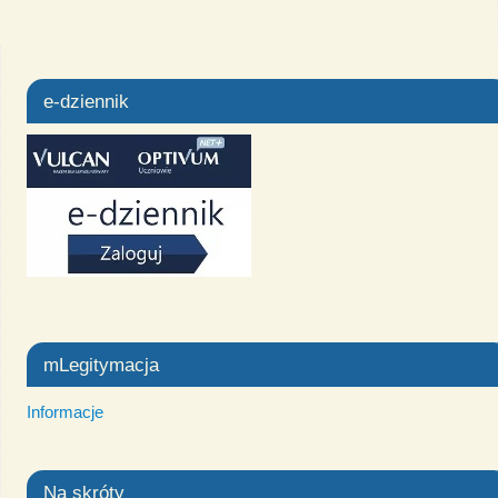
e-dziennik
mLegitymacja
Informacje
Na skróty