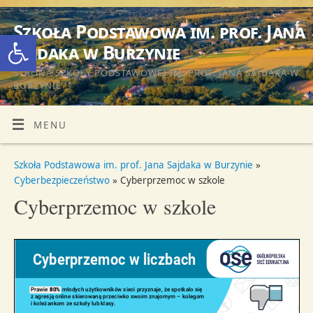
Szkoła Podstawowa im. prof. Jana
Otwórz pasek narzędzi
Sajdaka w Burzynie
STRONA SZKOŁY PODSTAWOWEJ IM. PROF. JANA SAJDAKA W
BURZYNIE
MENU
Szkoła Podstawowa im. prof. Jana Sajdaka w Burzynie
»
Cyberbezpieczeństwo
» Cyberprzemoc w szkole
Cyberprzemoc w szkole