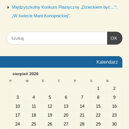
Międzyszkolny Konkurs Plastyczny „Dzieckiem być…”:
„W świecie Marii Konopnickiej”.
OK
Kalendarz
sierpień 2026
P
W
Ś
C
P
S
N
1
2
3
4
5
6
7
8
9
10
11
12
13
14
15
16
17
18
19
20
21
22
23
24
25
26
27
28
29
30