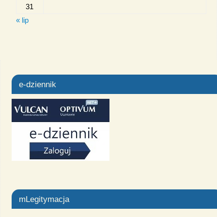
31
« lip
e-dziennik
mLegitymacja