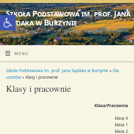
Szkoła Podstawowa im. prof. Jana
Otwórz pasek narzędzi
Sajdaka w Burzynie
STRONA SZKOŁY PODSTAWOWEJ IM. PROF. JANA SAJDAKA W
BURZYNIE
MENU
Szkoła Podstawowa im. prof. Jana Sajdaka w Burzynie
»
Dla
uczniów
» Klasy i pracownie
Klasy i pracownie
Klasa/Pracownia
klasa 0
klasa 1
klasa 2