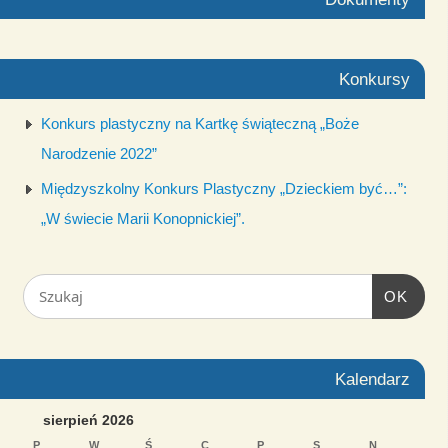
Konkursy
Konkurs plastyczny na Kartkę świąteczną „Boże
Narodzenie 2022”
Międzyszkolny Konkurs Plastyczny „Dzieckiem być…”:
„W świecie Marii Konopnickiej”.
OK
Kalendarz
sierpień 2026
P
W
Ś
C
P
S
N