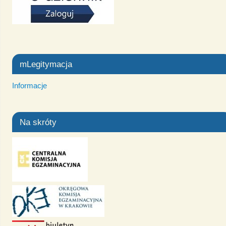
mLegitymacja
Informacje
Na skróty