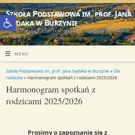
Szkoła Podstawowa im. prof. Jana
Otwórz pasek narzędzi
Sajdaka w Burzynie
STRONA SZKOŁY PODSTAWOWEJ IM. PROF. JANA SAJDAKA W
BURZYNIE
MENU
Szkoła Podstawowa im. prof. Jana Sajdaka w Burzynie
»
Dla
rodziców
» Harmonogram spotkań z rodzicami 2025/2026
Harmonogram spotkań z
rodzicami 2025/2026
Prosimy o zapoznanie się z