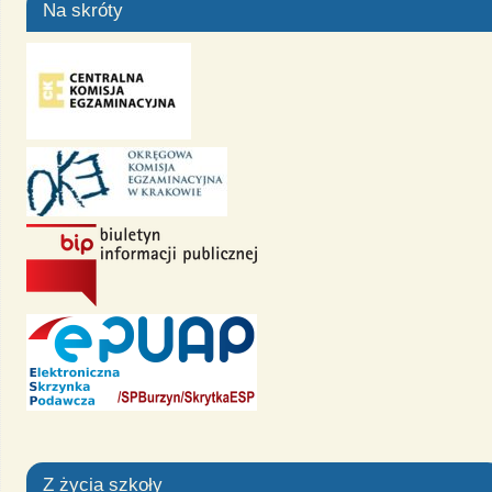
Na skróty
Z życia szkoły