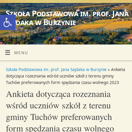
Szkoła Podstawowa im. prof. Jana
Otwórz pasek narzędzi
Sajdaka w Burzynie
STRONA SZKOŁY PODSTAWOWEJ IM. PROF. JANA SAJDAKA W
BURZYNIE
MENU
Szkoła Podstawowa im. prof. Jana Sajdaka w Burzynie
» Ankieta
dotycząca rozeznania wśród uczniów szkół z terenu gminy
Tuchów preferowanych form spędzania czasu wolnego 2023
Ankieta dotycząca rozeznania
wśród uczniów szkół z terenu
gminy Tuchów preferowanych
form spędzania czasu wolnego