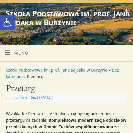
Szkoła Podstawowa im. prof. Jana
Otwórz pasek narzędzi
Sajdaka w Burzynie
STRONA SZKOŁY PODSTAWOWEJ IM. PROF. JANA SAJDAKA W
BURZYNIE
MENU
Szkoła Podstawowa im. prof. Jana Sajdaka w Burzynie
»
Bez
kategorii
» Przetarg
Przetarg
przez
admin
|
20/11/2014
|
W zakładce Przetargi – Aktualne znajduje się ogłoszenie o
przetargu na zadanie:
Kompleksowa modernizacja oddziałów
przedszkolnych w Gminie Tuchów współfinansowana ze