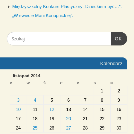
Międzyszkolny Konkurs Plastyczny „Dzieckiem być…”:
„W świecie Marii Konopnickiej”.
OK
Kalendarz
listopad 2014
P
W
Ś
C
P
S
N
1
2
3
4
5
6
7
8
9
10
11
12
13
14
15
16
17
18
19
20
21
22
23
24
25
26
27
28
29
30