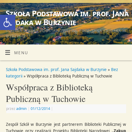
Szkoła Podstawowa im. prof. Jana
Otwórz pasek narzędzi
Sajdaka w Burzynie
STRONA SZKOŁY PODSTAWOWEJ IM. PROF. JANA SAJDAKA W
BURZYNIE
MENU
Szkoła Podstawowa im. prof. Jana Sajdaka w Burzynie
»
Bez
kategorii
» Współpraca z Biblioteką Publiczną w Tuchowie
Współpraca z Biblioteką
Publiczną w Tuchowie
przez
admin
|
01/12/2014
|
Zespół Szkół w Burzynie jest partnerem Biblioteki Publicznej w
Tuchowie przy realizacji Projektu Biblioteki Narodowej
„Zakup