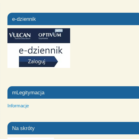
e-dziennik
mLegitymacja
Informacje
Na skróty