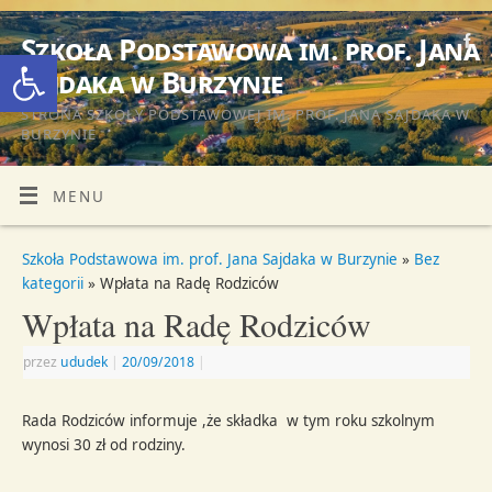
Szkoła Podstawowa im. prof. Jana
Otwórz pasek narzędzi
Sajdaka w Burzynie
STRONA SZKOŁY PODSTAWOWEJ IM. PROF. JANA SAJDAKA W
BURZYNIE
MENU
Szkoła Podstawowa im. prof. Jana Sajdaka w Burzynie
»
Bez
kategorii
» Wpłata na Radę Rodziców
Wpłata na Radę Rodziców
przez
ududek
|
20/09/2018
|
Rada Rodziców informuje ,że składka w tym roku szkolnym
wynosi 30 zł od rodziny.