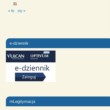
31
« lis
sty »
e-dziennik
mLegitymacja