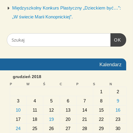
Międzyszkolny Konkurs Plastyczny „Dzieckiem być…”:
„W świecie Marii Konopnickiej”.
OK
Kalendarz
grudzień 2018
P
W
Ś
C
P
S
N
1
2
3
4
5
6
7
8
9
10
11
12
13
14
15
16
17
18
19
20
21
22
23
24
25
26
27
28
29
30