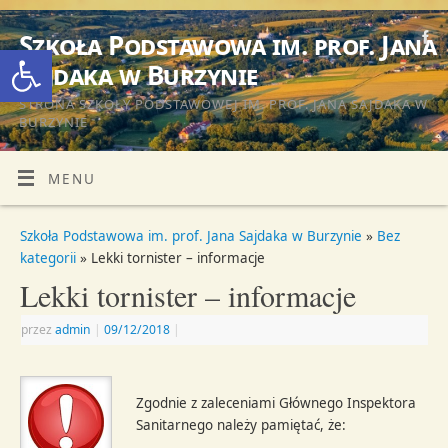
Szkoła Podstawowa im. prof. Jana
Otwórz pasek narzędzi
Sajdaka w Burzynie
STRONA SZKOŁY PODSTAWOWEJ IM. PROF. JANA SAJDAKA W
BURZYNIE
MENU
Szkoła Podstawowa im. prof. Jana Sajdaka w Burzynie
»
Bez
kategorii
» Lekki tornister – informacje
Lekki tornister – informacje
przez
admin
|
09/12/2018
|
Zgodnie z zaleceniami Głównego Inspektora
Sanitarnego należy pamiętać, że: