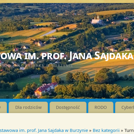
wa im. prof. Jana Sajdaka
PROF. JANA SAJDAKA W BURZYNIE
w
Dla rodziców
Dostępność
RODO
Cyber
stawowa im. prof. Jana Sajdaka w Burzynie
»
Bez kategorii
» Turn