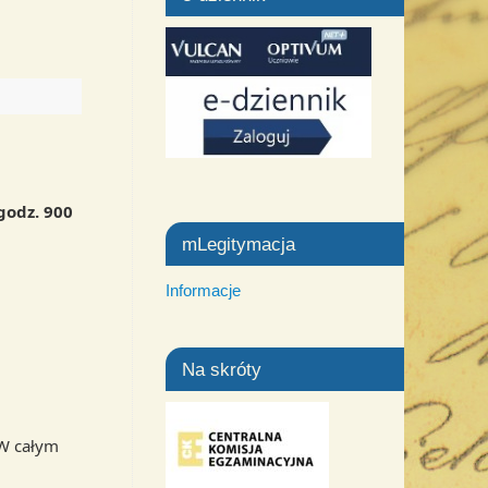
 godz. 900
mLegitymacja
Informacje
Na skróty
 W całym