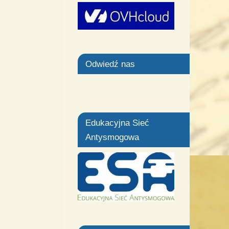
Odwiedź nas
Edukacyjna Sieć
Antysmogowa