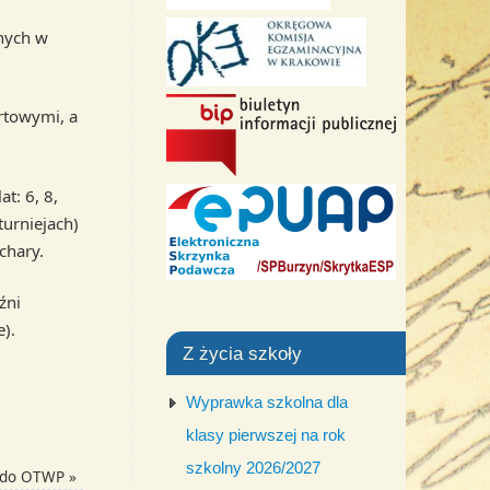
nych w
rtowymi, a
t: 6, 8,
turniejach)
chary.
źni
e).
Z życia szkoły
Wyprawka szkolna dla
klasy pierwszej na rok
szkolny 2026/2027
e do OTWP
»