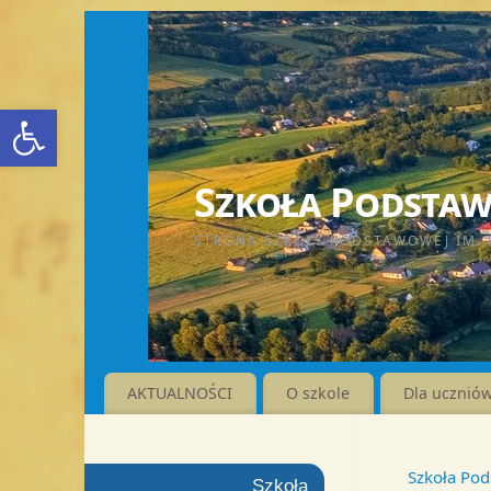
Otwórz pasek narzędzi
Szkoła Podstawo
STRONA SZKOŁY PODSTAWOWEJ IM. 
AKTUALNOŚCI
O szkole
Dla ucznió
Szkoła Pod
Szkoła