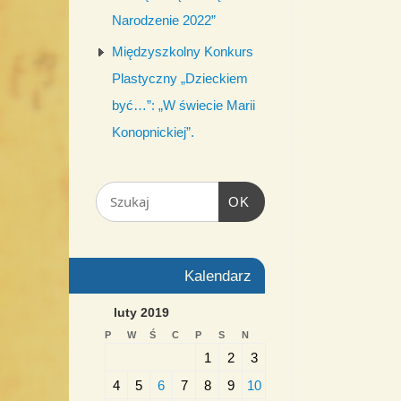
Narodzenie 2022”
Międzyszkolny Konkurs
Plastyczny „Dzieckiem
być…”: „W świecie Marii
Konopnickiej”.
OK
Kalendarz
luty 2019
P
W
Ś
C
P
S
N
1
2
3
4
5
6
7
8
9
10