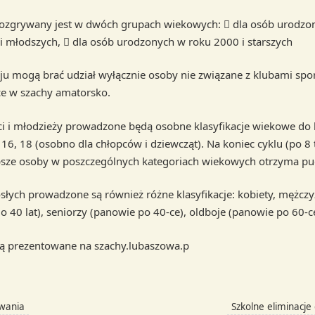
 rozgrywany jest w dwóch grupach wiekowych:  dla osób urodzo
i młodszych,  dla osób urodzonych w roku 2000 i starszych
eju mogą brać udział wyłącznie osoby nie związane z klubami spo
ce w szachy amatorsko.
eci i młodzieży prowadzone będą osobne klasyfikacje wiekowe do la
 16, 18 (osobno dla chłopców i dziewcząt). Na koniec cyklu (po 8 
psze osoby w poszczególnych kategoriach wiekowych otrzyma pu
osłych prowadzone są również różne klasyfikacje: kobiety, mężczy
o 40 lat), seniorzy (panowie po 40-ce), oldboje (panowie po 60-c
są prezentowane na szachy.lubaszowa.p
wania
Szkolne eliminacj