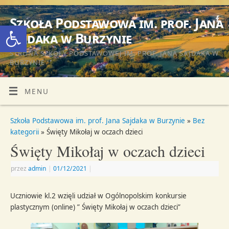
Szkoła Podstawowa im. prof. Jana
Otwórz pasek narzędzi
Sajdaka w Burzynie
STRONA SZKOŁY PODSTAWOWEJ IM. PROF. JANA SAJDAKA W
BURZYNIE
MENU
Szkoła Podstawowa im. prof. Jana Sajdaka w Burzynie
»
Bez
kategorii
» Święty Mikołaj w oczach dzieci
Święty Mikołaj w oczach dzieci
przez
admin
|
01/12/2021
|
Uczniowie kl.2 wzięli udział w Ogólnopolskim konkursie
plastycznym (online) ” Święty Mikołaj w oczach dzieci”