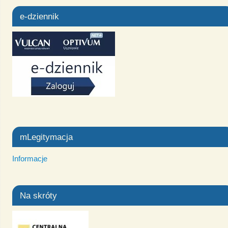
e-dziennik
mLegitymacja
Informacje
Na skróty