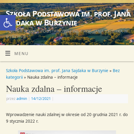
Szkoła Podstawowa im. prof. Jana
Otwórz pasek narzędzi
Sajdaka w Burzynie
STRONA SZKOŁY PODSTAWOWEJ IM. PROF. JANA SAJDAKA W
BURZYNIE
MENU
Szkoła Podstawowa im. prof. Jana Sajdaka w Burzynie
»
Bez
kategorii
» Nauka zdalna – informacje
Nauka zdalna – informacje
przez
admin
|
14/12/2021
|
Wprowadzenie nauki zdalnej w okresie od 20 grudnia 2021 r. do
9 stycznia 2022 r.