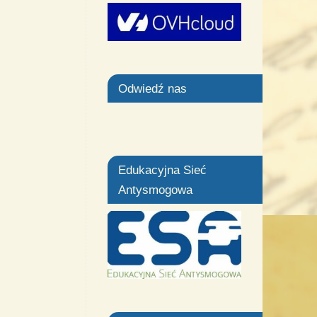
Odwiedź nas
Edukacyjna Sieć
Antysmogowa