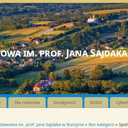
wa im. prof. Jana Sajdaka
PROF. JANA SAJDAKA W BURZYNIE
w
Dla rodziców
Dostępność
RODO
Cyber
stawowa im. prof. Jana Sajdaka w Burzynie
»
Bez kategorii
» Spot