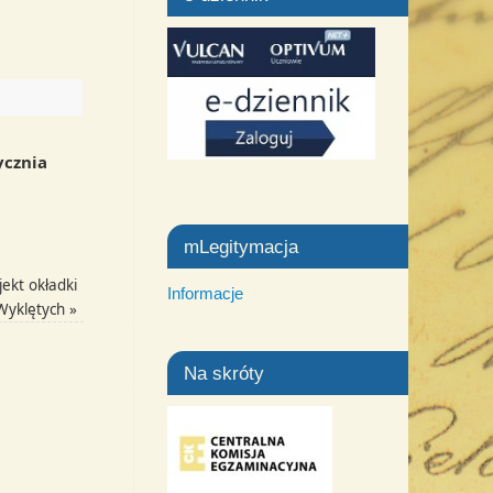
ycznia
mLegitymacja
ekt okładki
Informacje
 Wyklętych
»
Na skróty