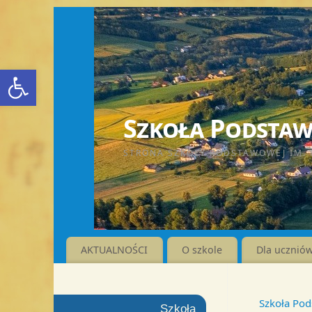
Otwórz pasek narzędzi
Szkoła Podstawo
STRONA SZKOŁY PODSTAWOWEJ IM. 
AKTUALNOŚCI
O szkole
Dla ucznió
Szkoła Pod
Szkoła