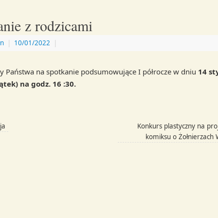
nie z rodzicami
n
|
10/01/2022
|
y Państwa na spotkanie podsumowujące I półrocze w dniu
14 st
iątek) na godz. 16 :30.
ja
Konkurs plastyczny na proj
komiksu o Żołnierzach