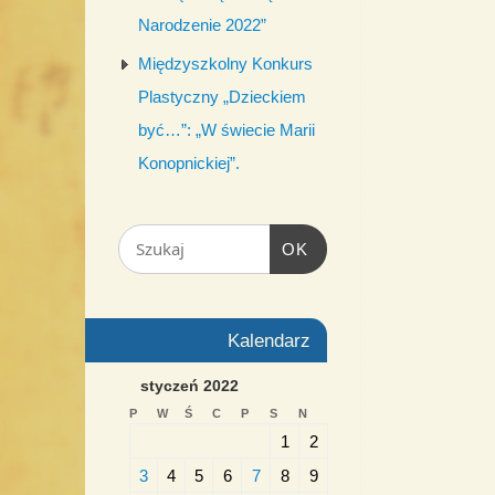
Narodzenie 2022”
Międzyszkolny Konkurs
Plastyczny „Dzieckiem
być…”: „W świecie Marii
Konopnickiej”.
OK
Kalendarz
styczeń 2022
P
W
Ś
C
P
S
N
1
2
3
4
5
6
7
8
9