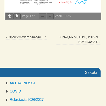
Page
1
/
2
Zoom
100%
«
„Opowiem Wam o Katyniu…”
POZNAJMY SIĘ LEPIEJ POPRZEZ
PRZYSŁOWIA !!!
»
Szkoła
AKTUALNOŚCI
COVID
Rekrutacja 2026/2027