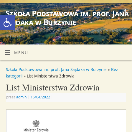
Szkoła Podstawowa im. prof. Jana
Otwórz pasek narzędzi
Sajdaka w Burzynie
STRONA SZKOŁY PODSTAWOWEJ IM. PROF. JANA SAJDAKA W
BURZYNIE
MENU
Szkoła Podstawowa im. prof. Jana Sajdaka w Burzynie
»
Bez
kategorii
» List Ministerstwa Zdrowia
List Ministerstwa Zdrowia
przez
admin
|
15/04/2022
|