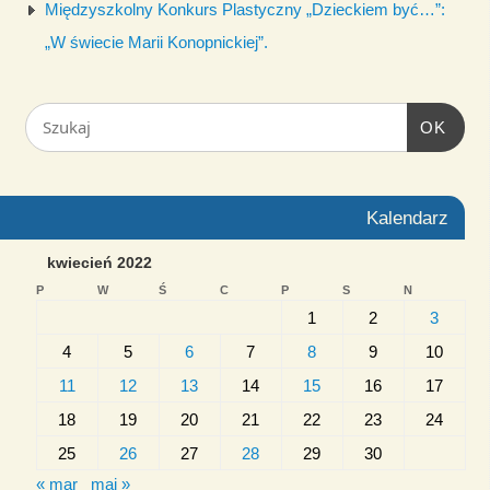
Międzyszkolny Konkurs Plastyczny „Dzieckiem być…”:
„W świecie Marii Konopnickiej”.
OK
Kalendarz
kwiecień 2022
P
W
Ś
C
P
S
N
1
2
3
4
5
6
7
8
9
10
11
12
13
14
15
16
17
18
19
20
21
22
23
24
25
26
27
28
29
30
« mar
maj »