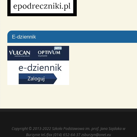
E-dziennik
Copyright © 2013-2022 Szkoła Podstawowa im. prof. Jana Sajdaka w
Burzynie tel./fax (014) 652-64-37 zsburzyn@onet.eu