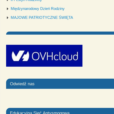
Międzynarodowy Dzień Rodziny
MAJOWE PATRIOTYCZNE ŚWIĘTA
Odwiedź nas
Edukacyjna Sieć Antysmogowa