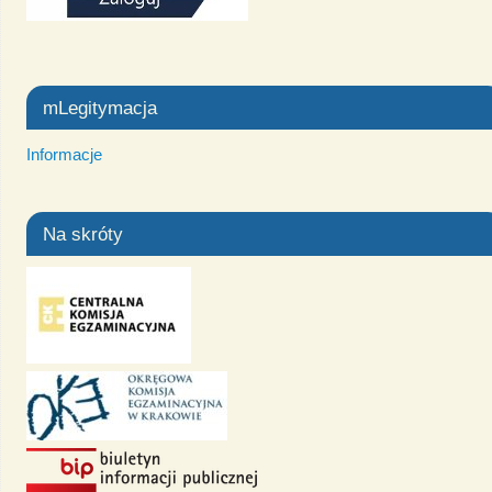
mLegitymacja
Informacje
Na skróty