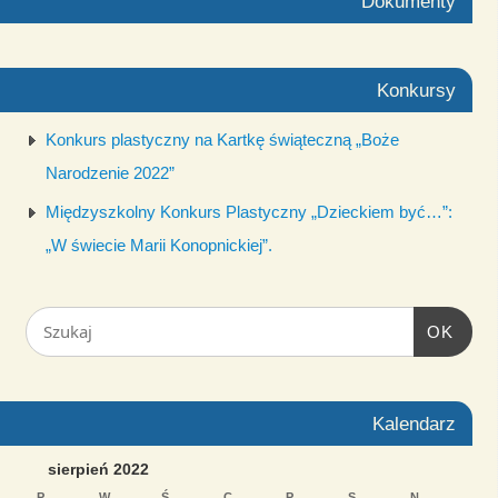
Dokumenty
Konkursy
Konkurs plastyczny na Kartkę świąteczną „Boże
Narodzenie 2022”
Międzyszkolny Konkurs Plastyczny „Dzieckiem być…”:
„W świecie Marii Konopnickiej”.
OK
Kalendarz
sierpień 2022
P
W
Ś
C
P
S
N