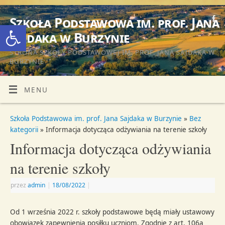
Szkoła Podstawowa im. prof. Jana
Otwórz pasek narzędzi
Sajdaka w Burzynie
STRONA SZKOŁY PODSTAWOWEJ IM. PROF. JANA SAJDAKA W
BURZYNIE
MENU
Szkoła Podstawowa im. prof. Jana Sajdaka w Burzynie
»
Bez
kategorii
» Informacja dotycząca odżywiania na terenie szkoły
Informacja dotycząca odżywiania
na terenie szkoły
przez
admin
|
18/08/2022
|
Od 1 września 2022 r. szkoły podstawowe będą miały ustawowy
obowiązek zapewnienia posiłku uczniom. Zgodnie z art. 106a