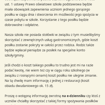
ust. 1 ustawy Prawo oświatowe szkoła podstawowa będzie
miała obowiązek zapewnienia uczniom jednego gorącego
posiłku w ciągu dnia i stworzenia im możliwości jego spożycia w
czasie pobytu w szkole. Korzystanie z tego posiłku będzie
dobrowolne i odpłatne.
Nasza szkoła nie posiada stołówki w związku z tym musielibyśmy
skorzystać z zewnętrznych usług gastronomicznych, gdzie koszt
posiłku zostanie pokryty w całości przez rodzica. Rodzic także
będzie wpłacał pieniądze za posiłek na specjalne konto
szkoły/gminy.
Jeśli chodzi o koszt takiego posiłku to trudno jest mi na razie
podać kwotę, nie wiem też czy w ciągu roku szkolnego (w
związku z rosnącymi cenami) koszt posiłku nie ulegnie zmianie.
Na tą chwilę mam informację z jednej z restauracji (koszt
obiadu dwudaniowego ok. 15 zł).
Proszę o wstępną informację zwrotną
na e-dzienniku
czy ktoś z
uczniów chciałby skorzystać z takiej formy spożywania posiłków