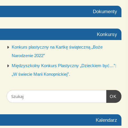
Dokumenty
Konkursy
Konkurs plastyczny na Kartkę świąteczną „Boże
Narodzenie 2022”
Międzyszkolny Konkurs Plastyczny „Dzieckiem być…”:
„W świecie Marii Konopnickiej”.
OK
Kalendarz