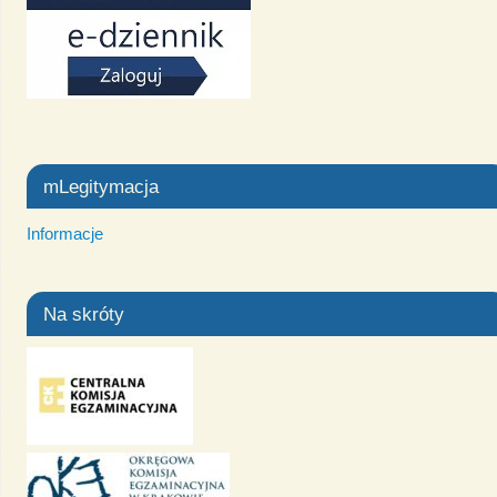
mLegitymacja
Informacje
Na skróty