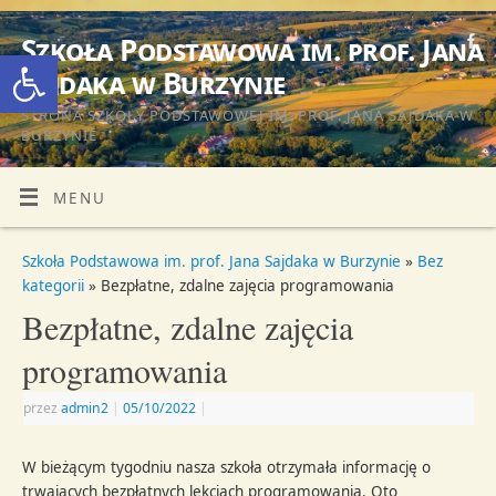
Szkoła Podstawowa im. prof. Jana
Otwórz pasek narzędzi
Sajdaka w Burzynie
STRONA SZKOŁY PODSTAWOWEJ IM. PROF. JANA SAJDAKA W
BURZYNIE
MENU
Szkoła Podstawowa im. prof. Jana Sajdaka w Burzynie
»
Bez
kategorii
» Bezpłatne, zdalne zajęcia programowania
Bezpłatne, zdalne zajęcia
programowania
przez
admin2
|
05/10/2022
|
W bieżącym tygodniu nasza szkoła otrzymała informację o
trwających bezpłatnych lekcjach programowania. Oto