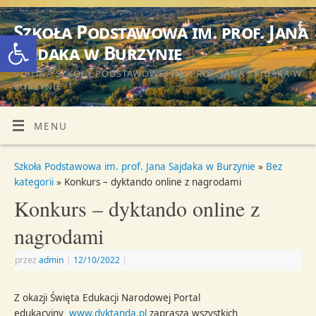
Szkoła Podstawowa im. prof. Jana
Otwórz pasek narzędzi
Sajdaka w Burzynie
STRONA SZKOŁY PODSTAWOWEJ IM. PROF. JANA SAJDAKA W
BURZYNIE
MENU
Szkoła Podstawowa im. prof. Jana Sajdaka w Burzynie
»
Bez
kategorii
» Konkurs – dyktando online z nagrodami
Konkurs – dyktando online z
nagrodami
przez
admin
|
12/10/2022
|
Z okazji Święta Edukacji Narodowej Portal
edukacyjny
www.dyktanda.pl
zaprasza wszystkich