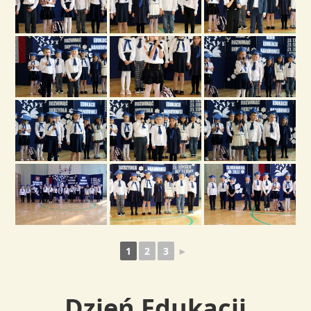
1
2
3
►
Dzień Edukacji