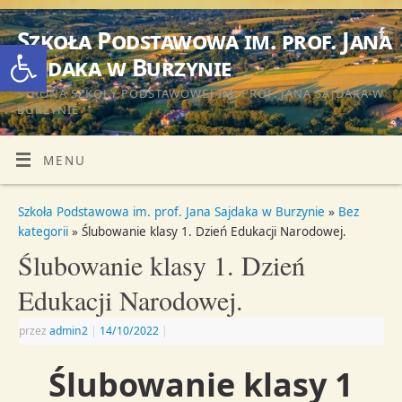
Szkoła Podstawowa im. prof. Jana
Otwórz pasek narzędzi
Sajdaka w Burzynie
STRONA SZKOŁY PODSTAWOWEJ IM. PROF. JANA SAJDAKA W
BURZYNIE
MENU
Szkoła Podstawowa im. prof. Jana Sajdaka w Burzynie
»
Bez
kategorii
» Ślubowanie klasy 1. Dzień Edukacji Narodowej.
Ślubowanie klasy 1. Dzień
Edukacji Narodowej.
przez
admin2
|
14/10/2022
|
Ślubowanie klasy 1