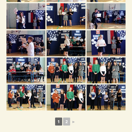
1
2
►