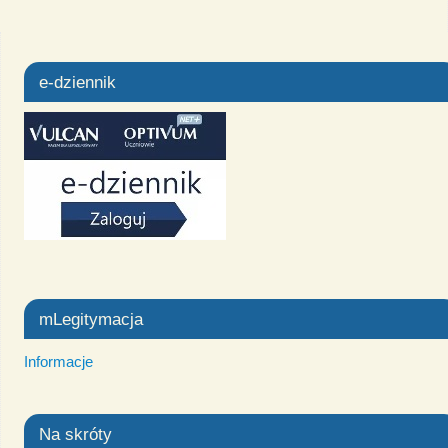
e-dziennik
mLegitymacja
Informacje
Na skróty