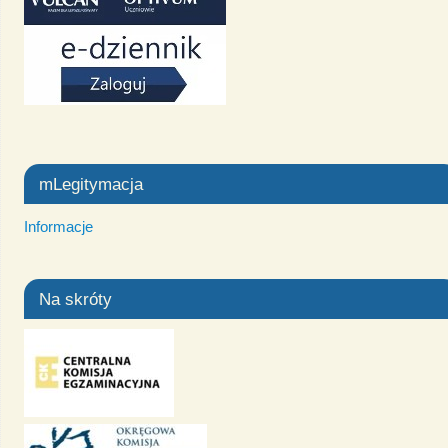
mLegitymacja
Informacje
Na skróty