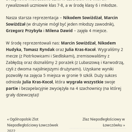
rywalizowali uczniowie klas 7-8, a w środę klasy 6 i młodsze.
Nasza starsza reprezentacja –
Nikodem Sowiżdżał, Marcin
Sowiżdżał
(w drużynie mógł być jeden młodszy zawodnik),
Grzegorz Przybyła
i
Milena Dawid
– zajęła 4 miejsce.
W środę reprezentowali nas:
Marcin Sowiżdżał, Nikodem
Hudyka, Tomasz Ryndak
oraz
Julia Kras-Kocoł
. Wygraliśmy 2
mecze (z Piotrkowicami i Siedliskami), zremisowaliśmy z
Zabłędzą oraz doznaliśmy 2 porażek (z Lubaszową i Karwodrzą,
czyli z dwoma najsilniejszymi drużynami). Uzyskane wyniki
pozwoliły na zajęcia 5 miejsca w gronie 9 szkół. Duży sukces
odniosła
Julia Kras-Kocoł
, która
wygrała wszystkie
swoje
partie
i bezapelacyjnie zwyciężyła na 4 szachownicy (na której
grały dziewczęta)!
«
Ogólnopolski Zlot
Złaz Niepodległościowy w
Niepodległościowy Łowczówek
Łowczówku
»
2022