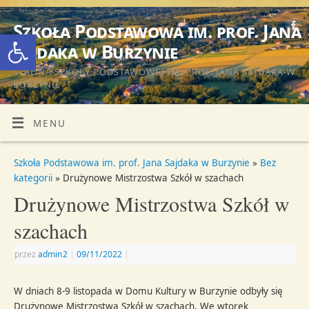
Szkoła Podstawowa im. prof. Jana
Otwórz pasek narzędzi
Sajdaka w Burzynie
STRONA SZKOŁY PODSTAWOWEJ IM. PROF. JANA SAJDAKA W
BURZYNIE
MENU
Szkoła Podstawowa im. prof. Jana Sajdaka w Burzynie
»
Bez
kategorii
» Drużynowe Mistrzostwa Szkół w szachach
Drużynowe Mistrzostwa Szkół w
szachach
przez
admin2
|
09/11/2022
|
W dniach 8-9 listopada w Domu Kultury w Burzynie odbyły się
Drużynowe Mistrzostwa Szkół w szachach. We wtorek