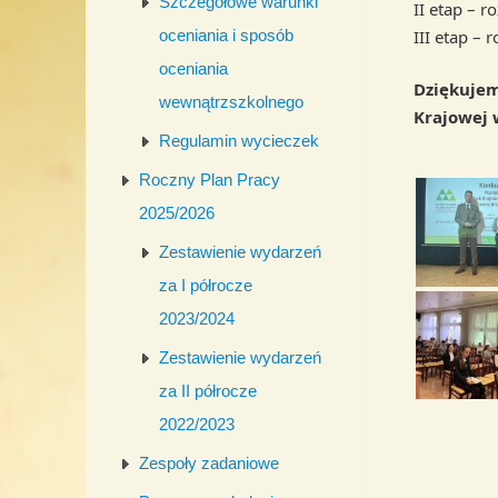
Szczegółowe warunki
II etap – 
III etap –
oceniania i sposób
oceniania
Dziękujem
wewnątrzszkolnego
Krajowej w
Regulamin wycieczek
Roczny Plan Pracy
2025/2026
Zestawienie wydarzeń
za I półrocze
2023/2024
Zestawienie wydarzeń
za II półrocze
2022/2023
Zespoły zadaniowe