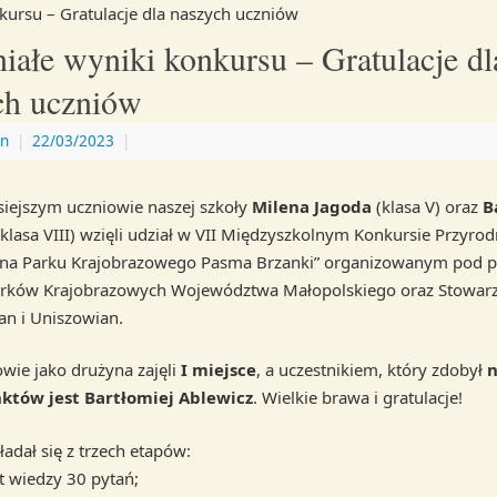
kursu – Gratulacje dla naszych uczniów
iałe wyniki konkursu – Gratulacje dl
ch uczniów
n
|
22/03/2023
|
siejszym uczniowie naszej szkoły
Milena Jagoda
(klasa V) oraz
B
klasa VIII) wzięli udział w VII Międzyszkolnym Konkursie Przyro
auna Parku Krajobrazowego Pasma Brzanki” organizowanym pod 
arków Krajobrazowych Województwa Małopolskiego oraz Stowarz
an i Uniszowian.
owie jako drużyna zajęli
I miejsce
, a uczestnikiem, który zdobył
n
nktów jest Bartłomiej Ablewicz
. Wielkie brawa i gratulacje!
adał się z trzech etapów:
st wiedzy 30 pytań;