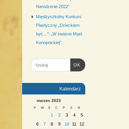
Narodzenie 2022”
Międzyszkolny Konkurs
Plastyczny „Dzieckiem
być…”: „W świecie Marii
Konopnickiej”.
OK
Kalendarz
marzec 2023
P
W
Ś
C
P
S
N
1
2
3
4
5
6
7
8
9
10
11
12