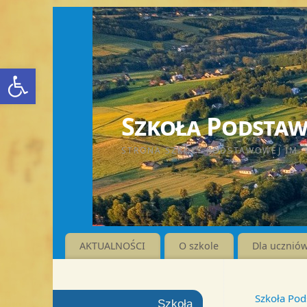
Otwórz pasek narzędzi
Szkoła Podstawo
STRONA SZKOŁY PODSTAWOWEJ IM. 
AKTUALNOŚCI
O szkole
Dla ucznió
Szkoła Pod
Szkoła