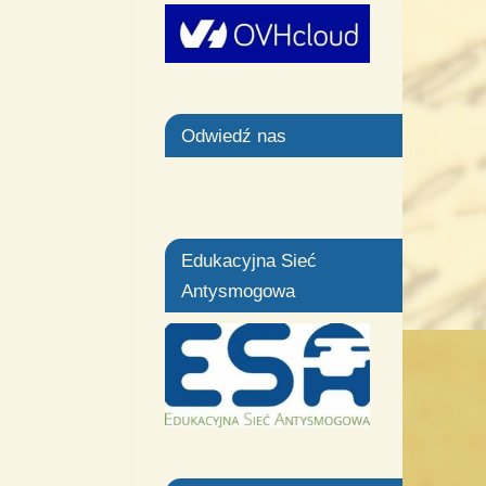
Odwiedź nas
Edukacyjna Sieć
Antysmogowa