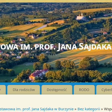
wa im. prof. Jana Sajdaka
PROF. JANA SAJDAKA W BURZYNIE
w
Dla rodziców
Dostępność
RODO
Cyber
stawowa im. prof. Jana Sajdaka w Burzynie
»
Bez kategorii
» Wspa