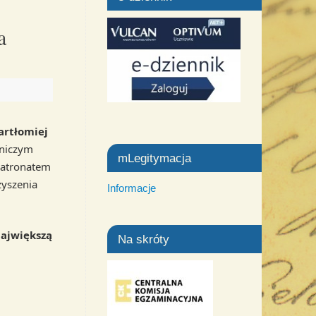
a
artłomiej
dniczym
mLegitymacja
patronatem
yszenia
Informacje
ajwiększą
Na skróty