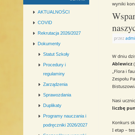
wyniki kon
AKTUALNOŚCI
Wspan
COVID
naszy
Rekrutacja 2026/2027
przez
admi
Dokumenty
Statut Szkoły
W dniu dzi
Ablewicz
(
Procedury i
„Flora i f
regulaminy
Zespołu P
Zarządzenia
Bistuszowi
Sprawozdania
Nasi uczni
Duplikaty
liczbę pu
Programy nauczania i
Konkurs skł
podręczniki 2026/2027
I etap – te