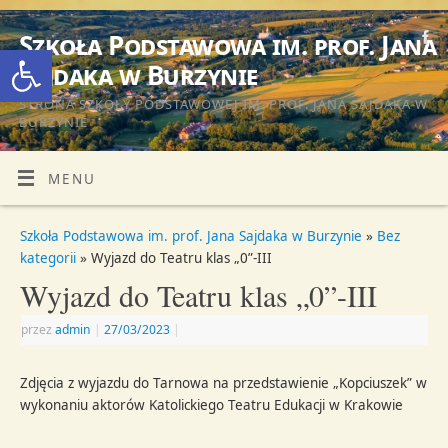
Szkoła Podstawowa im. prof. Jana
Otwórz pasek narzędzi
Sajdaka w Burzynie
STRONA SZKOŁY PODSTAWOWEJ IM. PROF. JANA SAJDAKA W
BURZYNIE
MENU
Szkoła Podstawowa im. prof. Jana Sajdaka w Burzynie
»
Bez
kategorii
» Wyjazd do Teatru klas „0”-III
Wyjazd do Teatru klas „0”-III
przez
admin
|
27/03/2023
|
Zdjęcia z wyjazdu do Tarnowa na przedstawienie „Kopciuszek” w
wykonaniu aktorów Katolickiego Teatru Edukacji w Krakowie