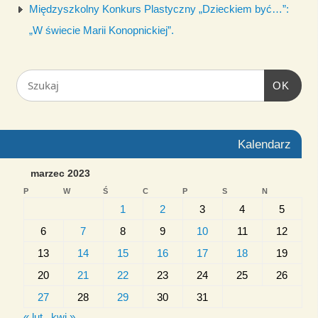
Międzyszkolny Konkurs Plastyczny „Dzieckiem być…”:
„W świecie Marii Konopnickiej”.
OK
Kalendarz
marzec 2023
P
W
Ś
C
P
S
N
1
2
3
4
5
6
7
8
9
10
11
12
13
14
15
16
17
18
19
20
21
22
23
24
25
26
27
28
29
30
31
« lut
kwi »