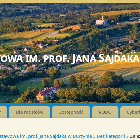
wa im. prof. Jana Sajdaka
PROF. JANA SAJDAKA W BURZYNIE
w
Dla rodziców
Dostępność
RODO
Cyber
stawowa im. prof. Jana Sajdaka w Burzynie
»
Bez kategorii
» Zale