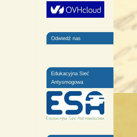
Odwiedź nas
Edukacyjna Sieć
Antysmogowa