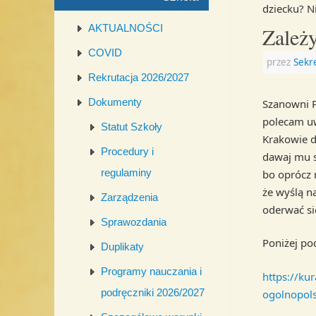
dziecku? N
AKTUALNOŚCI
Zależ
COVID
przez
Sekr
Rekrutacja 2026/2027
Dokumenty
Szanowni 
polecam uw
Statut Szkoły
Krakowie d
Procedury i
dawaj mu s
regulaminy
bo oprócz 
że wyślą n
Zarządzenia
oderwać s
Sprawozdania
Poniżej po
Duplikaty
Programy nauczania i
https://ku
podręczniki 2026/2027
ogolnopols