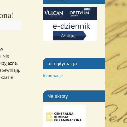
ona!
 w
? Nie
rzyjazna,
mLegitymacja
apewniają,
Informacje
 czasie
Na skróty