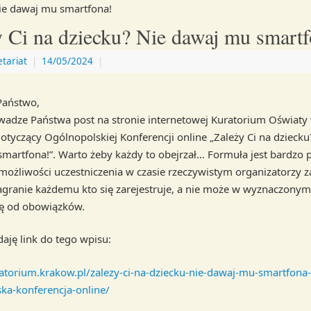
ie dawaj mu smartfona!
y Ci na dziecku? Nie dawaj mu smartf
etariat
|
14/05/2024
|
Państwo,
adze Państwa post na stronie internetowej Kuratorium Oświaty
otyczący Ogólnopolskiej Konferencji online „Zależy Ci na dziecku
martfona!”. Warto żeby każdy to obejrzał… Formuła jest bardzo p
możliwości uczestniczenia w czasie rzeczywistym organizatorzy z
agranie każdemu kto się zarejestruje, a nie może w wyznaczonym
ię od obowiązków.
daję link do tego wpisu:
ratorium.krakow.pl/zalezy-ci-na-dziecku-nie-dawaj-mu-smartfona-
ka-konferencja-online/