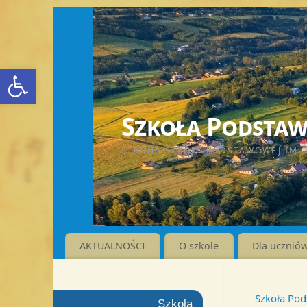
Otwórz pasek narzędzi
Szkoła Podstawo
STRONA SZKOŁY PODSTAWOWEJ IM. 
AKTUALNOŚCI
O szkole
Dla ucznió
Szkoła Pod
Szkoła