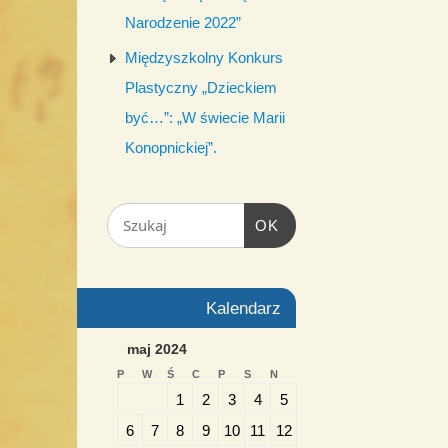
Narodzenie 2022”
Międzyszkolny Konkurs
Plastyczny „Dzieckiem
być…”: „W świecie Marii
Konopnickiej”.
OK
Kalendarz
maj 2024
P
W
Ś
C
P
S
N
1
2
3
4
5
6
7
8
9
10
11
12