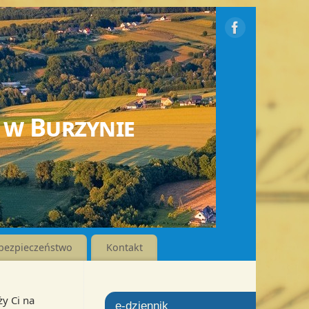
 w Burzynie
bezpieczeństwo
Kontakt
ży Ci na
e-dziennik