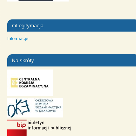
mLegitymacja
Informacje
Na skróty