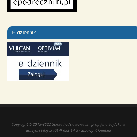
E-dziennik
Copyright © 2013-2022 Szkoła Podstawowa im. prof. Jana Sajdaka w
Burzynie tel./fax (014) 652-64-37 zsburzyn@onet.eu