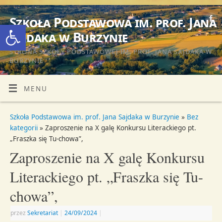
Szkoła Podstawowa im. prof. Jana
Otwórz pasek narzędzi
Sajdaka w Burzynie
STRONA SZKOŁY PODSTAWOWEJ IM. PROF. JANA SAJDAKA W
BURZYNIE
MENU
Szkoła Podstawowa im. prof. Jana Sajdaka w Burzynie
»
Bez
kategorii
» Zaproszenie na X galę Konkursu Literackiego pt.
„Fraszka się Tu-chowa”,
Zaproszenie na X galę Konkursu
Literackiego pt. „Fraszka się Tu-
chowa”,
przez
Sekretariat
|
24/09/2024
|