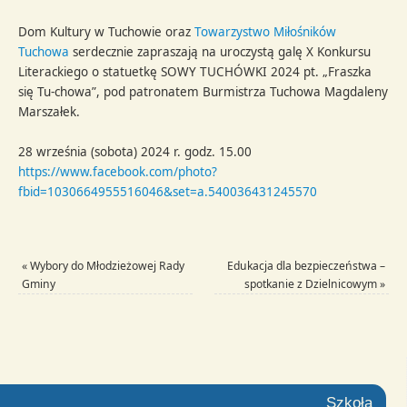
Dom Kultury w Tuchowie oraz
Towarzystwo Miłośników
Tuchowa
serdecznie zapraszają na uroczystą galę X Konkursu
Literackiego o statuetkę SOWY TUCHÓWKI 2024 pt. „Fraszka
się Tu-chowa”, pod patronatem Burmistrza Tuchowa Magdaleny
Marszałek.
28 września (sobota) 2024 r. godz. 15.00
https://www.facebook.com/photo?
fbid=1030664955516046&set=a.540036431245570
«
Wybory do Młodzieżowej Rady
Edukacja dla bezpieczeństwa –
Gminy
spotkanie z Dzielnicowym
»
Szkoła