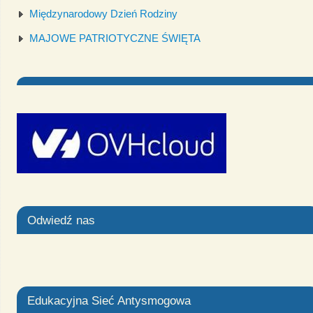
Międzynarodowy Dzień Rodziny
MAJOWE PATRIOTYCZNE ŚWIĘTA
Odwiedź nas
Edukacyjna Sieć Antysmogowa