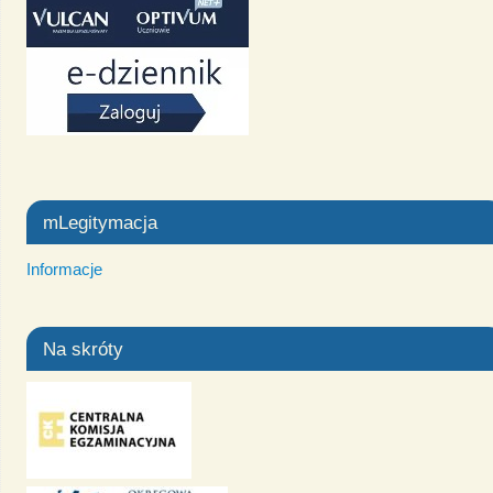
mLegitymacja
Informacje
Na skróty