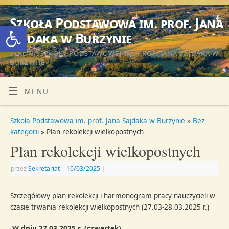
Szkoła Podstawowa im. prof. Jana
Otwórz pasek narzędzi
Sajdaka w Burzynie
STRONA SZKOŁY PODSTAWOWEJ IM. PROF. JANA SAJDAKA W
BURZYNIE
MENU
Szkoła Podstawowa im. prof. Jana Sajdaka w Burzynie
»
Bez
kategorii
» Plan rekolekcji wielkopostnych
Plan rekolekcji wielkopostnych
przez
Sekretariat
|
10/03/2025
|
Szczegółowy plan rekolekcji i harmonogram pracy nauczycieli w
czasie trwania rekolekcji wielkopostnych (27.03-28.03.2025 r.)
W dniu 27.03.2025 r. (czwartek)