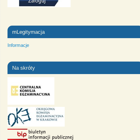
mLegitymacja
Informacje
Na skróty