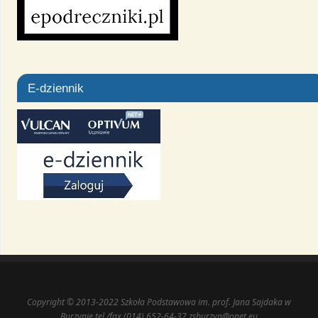
E-dziennik
Copyright © 2013-2022 Szkoła Podstawowa im. prof. Jana Sajdaka w
Burzynie tel./fax (014) 652-64-37 zsburzyn@onet.eu