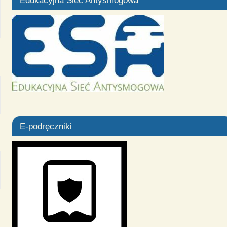
Edukacyjna Sieć Antysmogowa
E-podręczniki