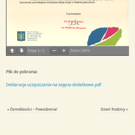
Page
1
/
1
Zoom
100%
Plik do pobrania:
Deklaracja-uczęszczania-na-zajęcia-dodatkowe.pdf
«
Ósmoklasiści – Powodzenia!
Dzień Rodziny
»