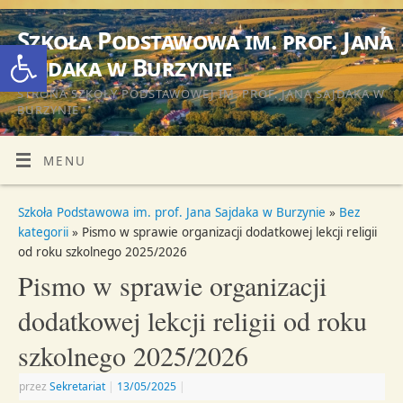
Szkoła Podstawowa im. prof. Jana
Otwórz pasek narzędzi
Sajdaka w Burzynie
STRONA SZKOŁY PODSTAWOWEJ IM. PROF. JANA SAJDAKA W
BURZYNIE
MENU
Szkoła Podstawowa im. prof. Jana Sajdaka w Burzynie
»
Bez
kategorii
» Pismo w sprawie organizacji dodatkowej lekcji religii
od roku szkolnego 2025/2026
Pismo w sprawie organizacji
dodatkowej lekcji religii od roku
szkolnego 2025/2026
przez
Sekretariat
|
13/05/2025
|