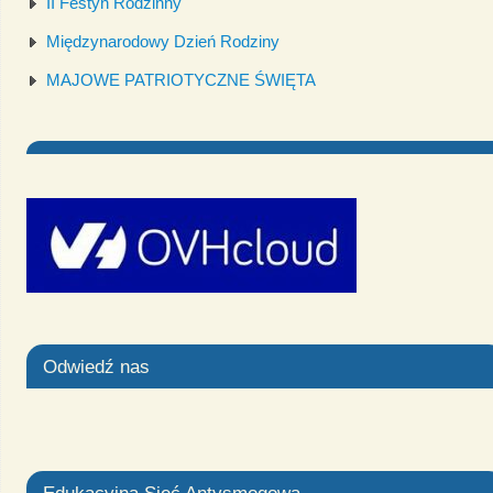
II Festyn Rodzinny
Międzynarodowy Dzień Rodziny
MAJOWE PATRIOTYCZNE ŚWIĘTA
Odwiedź nas