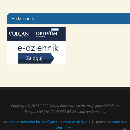
E-dziennik
Copyright © 2013-2022 Szkoła Podstawowa im. prof. Jana Sajdaka w
Burzynie tel./fax (014) 652-64-37 zsburzyn@onet.eu
Szkoła Podstawowa im. prof. Jana Sajdaka w Burzynie
| Oparte na
Mantra
&
WordPress.