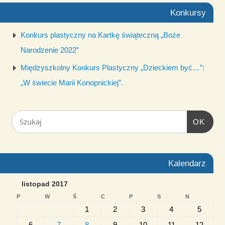
Konkursy
Konkurs plastyczny na Kartkę świąteczną „Boże
Narodzenie 2022”
Międzyszkolny Konkurs Plastyczny „Dzieckiem być…”:
„W świecie Marii Konopnickiej”.
OK
Kalendarz
listopad 2017
P
W
Ś
C
P
S
N
1
2
3
4
5
6
7
8
9
10
11
12