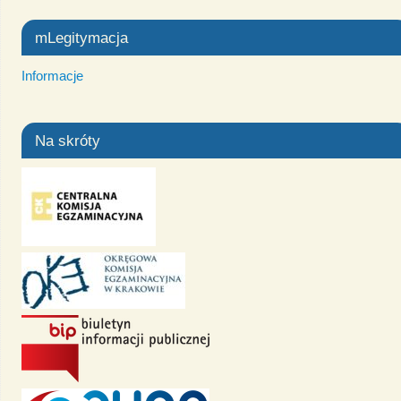
mLegitymacja
Informacje
Na skróty