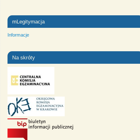
mLegitymacja
Informacje
Na skróty