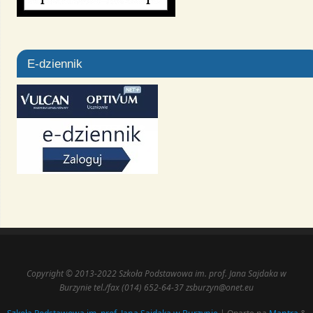
E-dziennik
Copyright © 2013-2022 Szkoła Podstawowa im. prof. Jana Sajdaka w
Burzynie tel./fax (014) 652-64-37 zsburzyn@onet.eu