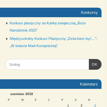
Konkursy
Konkurs plastyczny na Kartkę świąteczną „Boże
Narodzenie 2022”
Międzyszkolny Konkurs Plastyczny „Dzieckiem być…”:
„W świecie Marii Konopnickiej”.
OK
Kalendarz
czerwiec 2018
P
W
Ś
C
P
S
N
1
2
3