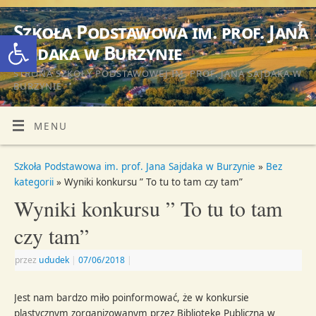
Szkoła Podstawowa im. prof. Jana
Otwórz pasek narzędzi
Sajdaka w Burzynie
STRONA SZKOŁY PODSTAWOWEJ IM. PROF. JANA SAJDAKA W
BURZYNIE
MENU
Szkoła Podstawowa im. prof. Jana Sajdaka w Burzynie
»
Bez
kategorii
» Wyniki konkursu ” To tu to tam czy tam”
Wyniki konkursu ” To tu to tam
czy tam”
przez
ududek
|
07/06/2018
|
Jest nam bardzo miło poinformować, że w konkursie
plastycznym zorganizowanym przez Bibliotekę Publiczną w