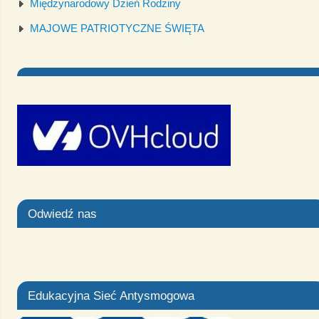
Międzynarodowy Dzień Rodziny
MAJOWE PATRIOTYCZNE ŚWIĘTA
Odwiedź nas
Edukacyjna Sieć Antysmogowa