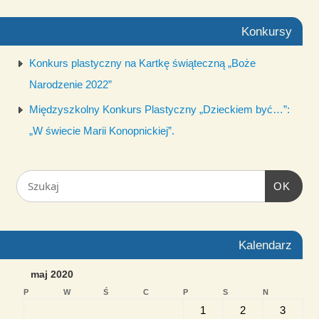
Konkursy
Konkurs plastyczny na Kartkę świąteczną „Boże
Narodzenie 2022”
Międzyszkolny Konkurs Plastyczny „Dzieckiem być…”:
„W świecie Marii Konopnickiej”.
OK
Kalendarz
maj 2020
P
W
Ś
C
P
S
N
1
2
3