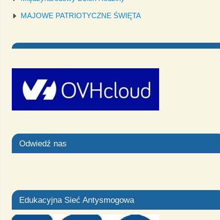
MAJOWE PATRIOTYCZNE ŚWIĘTA
Odwiedź nas
Edukacyjna Sieć Antysmogowa