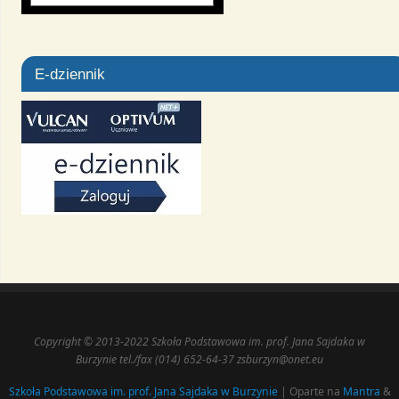
E-dziennik
Copyright © 2013-2022 Szkoła Podstawowa im. prof. Jana Sajdaka w
Burzynie tel./fax (014) 652-64-37 zsburzyn@onet.eu
Szkoła Podstawowa im. prof. Jana Sajdaka w Burzynie
| Oparte na
Mantra
&