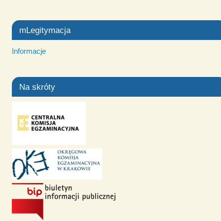
mLegitymacja
Informacje
Na skróty