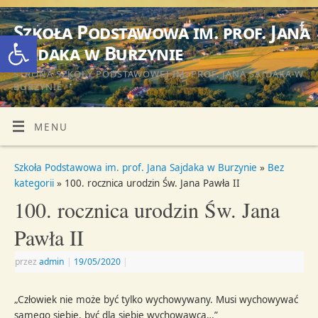
Szkoła Podstawowa im. prof. Jana
Otwórz pasek narzędzi
Sajdaka w Burzynie
STRONA SZKOŁY PODSTAWOWEJ IM. PROF. JANA SAJDAKA W
BURZYNIE
MENU
Szkoła Podstawowa im. prof. Jana Sajdaka w Burzynie
»
Bez
kategorii
» 100. rocznica urodzin Św. Jana Pawła II
100. rocznica urodzin Św. Jana
Pawła II
przez
admin
|
19/05/2020
|
„Człowiek nie może być tylko wychowywany. Musi wychowywać
samego siebie, być dla siebie wychowawcą…”