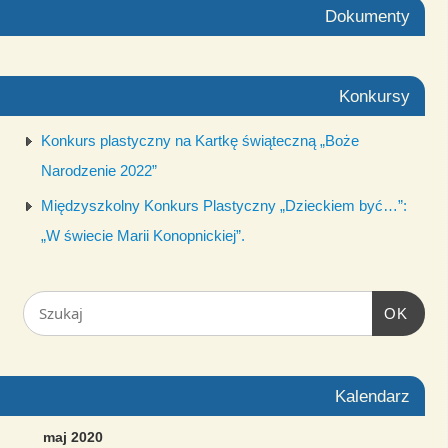
Dokumenty
Konkursy
Konkurs plastyczny na Kartkę świąteczną „Boże
Narodzenie 2022”
Międzyszkolny Konkurs Plastyczny „Dzieckiem być…”:
„W świecie Marii Konopnickiej”.
OK
Kalendarz
maj 2020