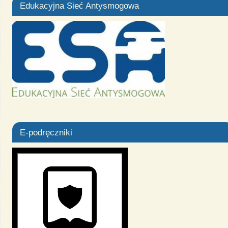
Edukacyjna Sieć Antysmogowa
E-podręczniki