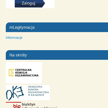
mLegitymacja
Informacje
Na skróty