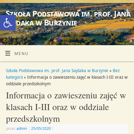
Szkoła Podstawowa im. prof. Jana
Otwórz pasek narzędzi
Sajdaka w Burzynie
STRONA SZKOŁY PODSTAWOWEJ IM. PROF. JANA SAJDAKA W
BURZYNIE
MENU
Szkoła Podstawowa im. prof. Jana Sajdaka w Burzynie
»
Bez
kategorii
» Informacja o zawieszeniu zajęć w klasach I-III oraz w
oddziale przedszkolnym
Informacja o zawieszeniu zajęć w
klasach I-III oraz w oddziale
przedszkolnym
przez
admin
|
25/05/2020
|