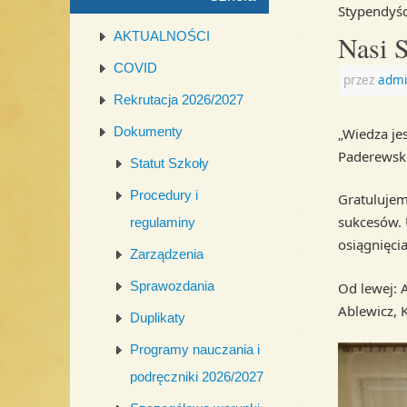
Stypendyśc
AKTUALNOŚCI
Nasi 
COVID
przez
admi
Rekrutacja 2026/2027
Dokumenty
„Wiedza je
Paderewsk
Statut Szkoły
Procedury i
Gratulujem
sukcesów. 
regulaminy
osiągnięcia
Zarządzenia
Sprawozdania
Od lewej: A
Ablewicz, 
Duplikaty
Programy nauczania i
podręczniki 2026/2027