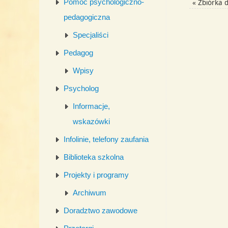
Pomoc psychologiczno-
«
Zbiórka d
pedagogiczna
Specjaliści
Pedagog
Wpisy
Psycholog
Informacje,
wskazówki
Infolinie, telefony zaufania
Biblioteka szkolna
Projekty i programy
Archiwum
Doradztwo zawodowe