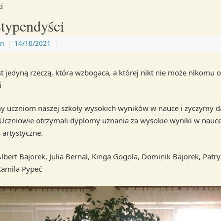
i
Stypendyści
n
|
14/10/2021
|
st jedyną rzeczą, która wzbogaca, a której nikt nie może nikomu o
i
y uczniom naszej szkoły wysokich wyników w nauce i życzymy d
Uczniowie otrzymali dyplomy uznania za wysokie wyniki w nauce
 artystyczne.
lbert Bajorek, Julia Bernal, Kinga Gogola, Dominik Bajorek, Patry
Kamila Pypeć