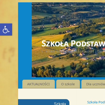
Otwórz pasek narzędzi
Szkoła Podstawo
STRONA SZKOŁY PODSTAWOWEJ IM. 
AKTUALNOŚCI
O szkole
Dla ucznió
Szkoła Pod
Szkoła