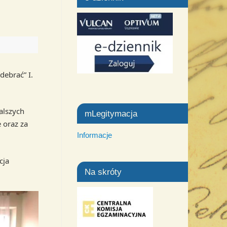
debrać” I.
alszych
mLegitymacja
 oraz za
Informacje
cja
Na skróty