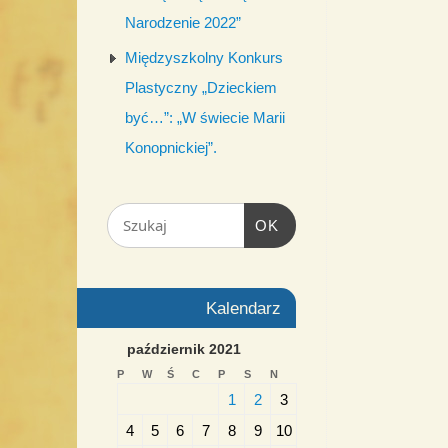
Narodzenie 2022”
Międzyszkolny Konkurs
Plastyczny „Dzieckiem
być…”: „W świecie Marii
Konopnickiej”.
OK
Kalendarz
październik 2021
P
W
Ś
C
P
S
N
1
2
3
4
5
6
7
8
9
10