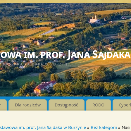
wa im. prof. Jana Sajdaka
PROF. JANA SAJDAKA W BURZYNIE
w
Dla rodziców
Dostępność
RODO
Cyber
stawowa im. prof. Jana Sajdaka w Burzynie
»
Bez kategorii
» Nasi