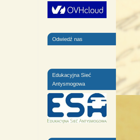
Odwiedź nas
Edukacyjna Sieć
Antysmogowa