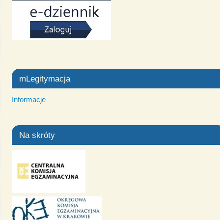
mLegitymacja
Informacje
Na skróty