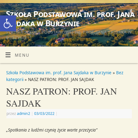
Szkoła Podstawowa im. prof. Jana
Otwórz pasek narzędzi
Sajdaka w Burzynie
STRONA SZKOŁY PODSTAWOWEJ IM. PROF. JANA SAJDAKA W
BURZYNIE
MENU
Szkoła Podstawowa im. prof. Jana Sajdaka w Burzynie
»
Bez
kategorii
» NASZ PATRON: PROF. JAN SAJDAK
NASZ PATRON: PROF. JAN
SAJDAK
przez
admin2
|
03/03/2022
|
„Spotkania z ludźmi czynią życie warte przeżycia”