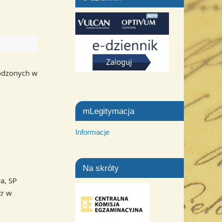
rodzonych w
mLegitymacja
Informacje
Na skróty
a, SP
tr w