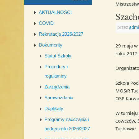
Mistrzostw
AKTUALNOŚCI
Szach
COVID
przez
admi
Rekrutacja 2026/2027
Dokumenty
29 maja w 
roku 2012 
Statut Szkoły
Procedury i
Organizato
regulaminy
Szkoła Pod
Zarządzenia
MOSiR Tu
Sprawozdania
OSP Karwo
Duplikaty
W turnieju 
Programy nauczania i
Łowczów, S
Tuchowie.
podręczniki 2026/2027