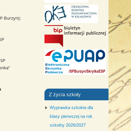
P Burzyn);
SP
(SP
onka”
a
Z życia szkoły
Wyprawka szkolna dla
klasy pierwszej na rok
szkolny 2026/2027