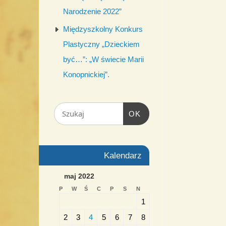
Narodzenie 2022”
Międzyszkolny Konkurs
Plastyczny „Dzieckiem
być…”: „W świecie Marii
Konopnickiej”.
OK
Kalendarz
maj 2022
P
W
Ś
C
P
S
N
1
2
3
4
5
6
7
8