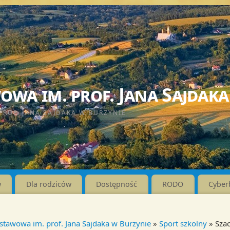
wa im. prof. Jana Sajdaka
PROF. JANA SAJDAKA W BURZYNIE
w
Dla rodziców
Dostępność
RODO
Cyber
stawowa im. prof. Jana Sajdaka w Burzynie
»
Sport szkolny
» Sza