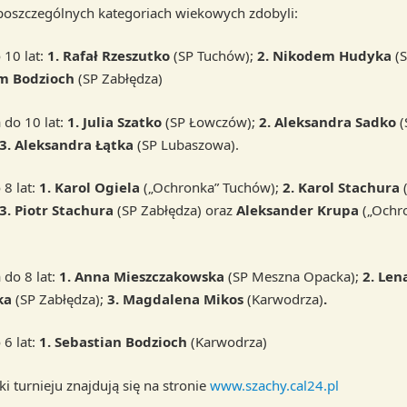
oszczególnych kategoriach wiekowych zdobyli:
 10 lat:
1. Rafał Rzeszutko
(SP Tuchów);
2. Nikodem Hudyka
(S
m Bodzioch
(SP Zabłędza)
 do 10 lat:
1. Julia Szatko
(SP Łowczów);
2. Aleksandra Sadko
(
3. Aleksandra Łątka
(SP Lubaszowa).
 8 lat:
1. Karol Ogiela
(„Ochronka” Tuchów);
2. Karol Stachura
3. Piotr Stachura
(SP Zabłędza) oraz
Aleksander Krupa
(„Ochr
 do 8 lat:
1. Anna Mieszczakowska
(SP Meszna Opacka);
2. Len
ka
(SP Zabłędza);
3. Magdalena Mikos
(Karwodrza)
.
 6 lat:
1. Sebastian Bodzioch
(Karwodrza)
i turnieju znajdują się na stronie
www.szachy.cal24.pl