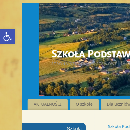
Otwórz pasek narzędzi
Szkoła Podstawo
STRONA SZKOŁY PODSTAWOWEJ IM. 
AKTUALNOŚCI
O szkole
Dla ucznió
Szkoła Pod
Szkoła