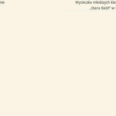
nie
Wycieczka młodszych kl
„Stara Baśń” w