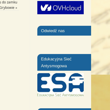
as do zamku
 Grybowie
»
Odwiedź nas
Edukacyjna Sieć
Antysmogowa