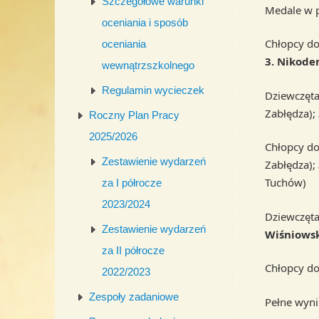
Szczegółowe warunki
Medale w p
oceniania i sposób
Chłopcy do
oceniania
3. Nikode
wewnątrzszkolnego
Regulamin wycieczek
Dziewczęta
Zabłędza);
Roczny Plan Pracy
2025/2026
Chłopcy do
Zestawienie wydarzeń
Zabłędza);
Tuchów)
za I półrocze
2023/2024
Dziewczęta
Zestawienie wydarzeń
Wiśniows
za II półrocze
Chłopcy do
2022/2023
Zespoły zadaniowe
Pełne wynik